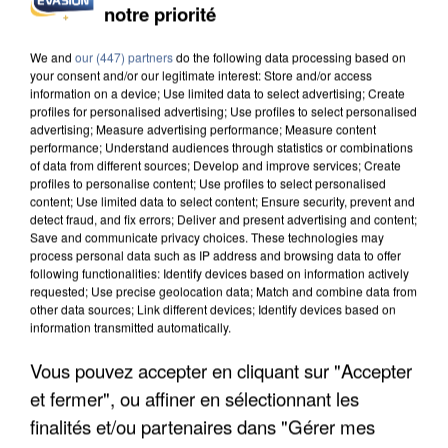
notre priorité
UNE TOURISTE DE L’OISE EMPORTÉE PAR UNE
COULÉE DE BOUE EN HAUTE-SAVOIE
We and
our (447) partners
do the following data processing based on
your consent and/or our legitimate interest: Store and/or access
information on a device; Use limited data to select advertising; Create
profiles for personalised advertising; Use profiles to select personalised
advertising; Measure advertising performance; Measure content
performance; Understand audiences through statistics or combinations
of data from different sources; Develop and improve services; Create
profiles to personalise content; Use profiles to select personalised
content; Use limited data to select content; Ensure security, prevent and
detect fraud, and fix errors; Deliver and present advertising and content;
Save and communicate privacy choices. These technologies may
process personal data such as IP address and browsing data to offer
following functionalities: Identify devices based on information actively
requested; Use precise geolocation data; Match and combine data from
other data sources; Link different devices; Identify devices based on
information transmitted automatically.
Vous pouvez accepter en cliquant sur "Accepter
et fermer", ou affiner en sélectionnant les
LES DONNÉES DE 300 000 CLIENTS DÉROBÉES À
INTERMARCHÉ APRÈS UNE...
finalités et/ou partenaires dans "Gérer mes