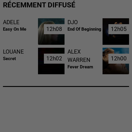
RÉCEMMENT DIFFUSÉ
ADELE
DJO
12h08
12h08
12h05
12h05
Easy On Me
End Of Beginning
LOUANE
ALEX
12h02
12h02
12h00
12h00
Secret
WARREN
Fever Dream