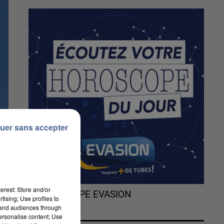
uer sans accepter
erest: Store and/or
L'HOROSCOPE EVASION
tising; Use profiles to
tand audiences through
personalise content; Use