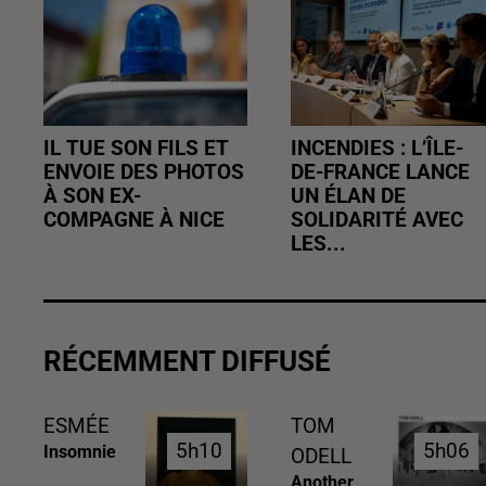
IL TUE SON FILS ET
INCENDIES : L’ÎLE-
ENVOIE DES PHOTOS
DE-FRANCE LANCE
À SON EX-
UN ÉLAN DE
COMPAGNE À NICE
SOLIDARITÉ AVEC
LES...
RÉCEMMENT DIFFUSÉ
ESMÉE
TOM
5h10
5h10
5h06
5h06
Insomnie
ODELL
Another