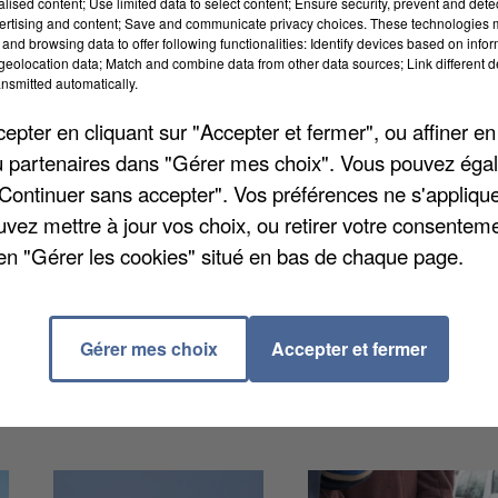
alised content; Use limited data to select content; Ensure security, prevent and detect
l correctionnel d'Evry-Courcouronnes. Une mère de
ertising and content; Save and communicate privacy choices. These technologies
isme sur son petit garçon de deux ans avec l'aide de
and browsing data to offer following functionalities: Identify devices based on infor
eolocation data; Match and combine data from other data sources; Link different de
nsmitted automatically.
pter en cliquant sur "Accepter et fermer", ou affiner en
ssédé par l'esprit d'une sorcière. Le garçonnet a sub
/ou partenaires dans "Gérer mes choix". Vous pouvez éga
s, précise actu.fr. Il a également fait un malaise et re
"Continuer sans accepter". Vos préférences ne s'appliqu
ont été condamnées à 24 mois de prison dont six mois
uvez mettre à jour vos choix, ou retirer votre consenteme
en "Gérer les cookies" situé en bas de chaque page.
Gérer mes choix
Accepter et fermer