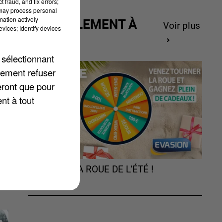
 fraud, and fix errors;
 may process personal
mation actively
ACTUELLEMENT À
Voir plus
vices; Identify devices
GAGNER
 sélectionnant
i
lement refuser
çu
eront que pour
nt à tout
TOURNEZ LA ROUE DE L'ÉTÉ !