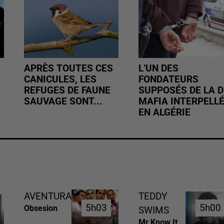
APRÈS TOUTES CES
L’UN DES
CANICULES, LES
FONDATEURS
REFUGES DE FAUNE
SUPPOSÉS DE LA D
SAUVAGE SONT...
MAFIA INTERPELL
EN ALGÉRIE
AVENTURA
TEDDY
5h03
5h03
5h00
5h00
Obsesion
SWIMS
Mr Know It