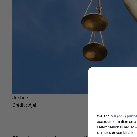
Justice
Crédit :
Ajel
We and
our (447) partn
access information on a 
select personalised ad
statistics or combinatio