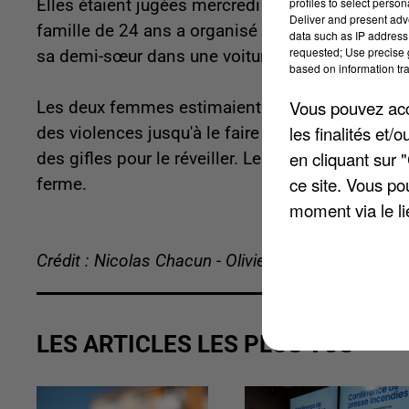
profiles to select person
Elles étaient jugées mercredi devant le tribuna
Deliver and present adv
famille de 24 ans a organisé une séance d'exorc
data such as IP address 
requested; Use precise g
sa demi-sœur dans une voiture à Viry-Châtillon.
based on information tra
Vous pouvez acce
Les deux femmes estimaient que l'enfant était po
les finalités et
des violences jusqu'à le faire saigner des oreille
en cliquant sur 
des gifles pour le réveiller. Les deux femmes 
ce site. Vous po
ferme.
moment via le li
Crédit : Nicolas Chacun - Olivier Doyen
LES ARTICLES LES PLUS VUS