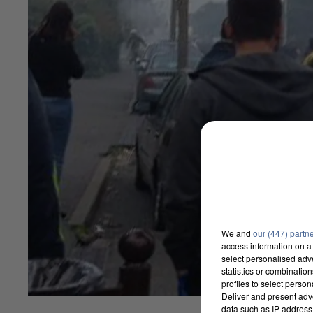
We and
our (447) partn
access information on a 
select personalised ad
statistics or combinatio
profiles to select person
Deliver and present adv
data such as IP address 