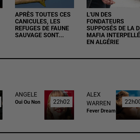
APRÈS TOUTES CES
L’UN DES
CANICULES, LES
FONDATEURS
REFUGES DE FAUNE
SUPPOSÉS DE LA D
SAUVAGE SONT...
MAFIA INTERPELL
EN ALGÉRIE
ANGELE
ALEX
22h02
22h02
22h0
22h0
Oui Ou Non
WARREN
Fever Dream