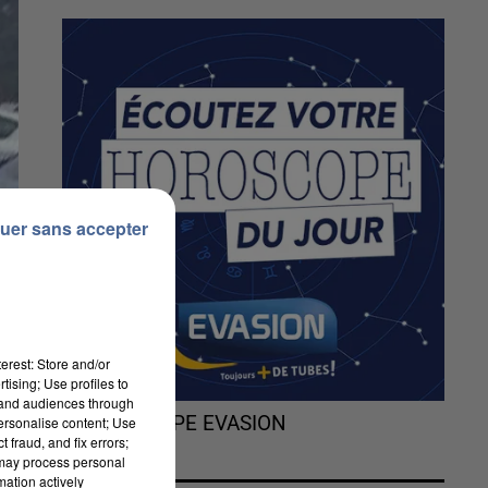
uer sans accepter
erest: Store and/or
tising; Use profiles to
tand audiences through
L'HOROSCOPE EVASION
personalise content; Use
 fraud, and fix errors;
 may process personal
mation actively