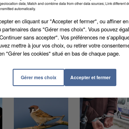
eolocation data; Match and combine data from other data sources; Link different de
nsmitted automatically.
pter en cliquant sur "Accepter et fermer", ou affiner en
iciers ont été visés par des tirs de cocktails molotov
/ou partenaires dans "Gérer mes choix". Vous pouvez éga
a cité de la Grande Borne. Quatre policiers ont été
"Continuer sans accepter". Vos préférences ne s'appliqu
s vers un hôpital par les secours. Pour l'instant,
uvez mettre à jour vos choix, ou retirer votre consenteme
nquants auraient ciblé une première voiture de
en "Gérer les cookies" situé en bas de chaque page.
 d'un feu rouge.
Gérer mes choix
Accepter et fermer