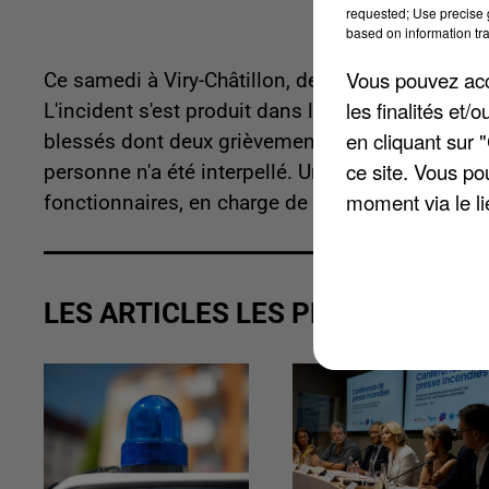
requested; Use precise g
based on information tra
Vous pouvez acce
Ce samedi à Viry-Châtillon, deux véhicules de pol
les finalités et
L'incident s'est produit dans l'après-midi dans l
en cliquant sur 
blessés dont deux grièvement. Ils ont été conduit
ce site. Vous po
personne n'a été interpellé. Une dizaine de déli
moment via le li
fonctionnaires, en charge de surveiller la caméra
LES ARTICLES LES PLUS VUS