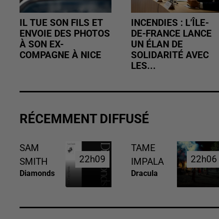
IL TUE SON FILS ET
INCENDIES : L’ÎLE-
ENVOIE DES PHOTOS
DE-FRANCE LANCE
À SON EX-
UN ÉLAN DE
COMPAGNE À NICE
SOLIDARITÉ AVEC
LES...
RÉCEMMENT DIFFUSÉ
SAM
TAME
22h09
22h09
22h06
22h06
SMITH
IMPALA
Diamonds
Dracula