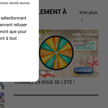
vices; Identify devices
ACTUELLEMENT À
Voir plus
 sélectionnant
GAGNER
.
lement refuser
eront que pour
nt à tout
TOURNEZ LA ROUE DE L'ÉTÉ !