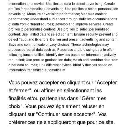
information on a device; Use limited data to select advertising; Create
profiles for personalised advertising; Use profiles to select personalised
advertising; Measure advertising performance; Measure content
performance; Understand audiences through statistics or combinations
of data from different sources; Develop and improve services; Create
profiles to personalise content; Use profiles to select personalised
content; Use limited data to select content; Ensure security, prevent and
detect fraud, and fix errors; Deliver and present advertising and content;
Save and communicate privacy choices. These technologies may
process personal data such as IP address and browsing data to offer
APRÈS TOUTES CES CANICULES, LES REFUGES
following functionalities: Identify devices based on information actively
DE FAUNE SAUVAGE SONT...
requested; Use precise geolocation data; Match and combine data from
other data sources; Link different devices; Identify devices based on
information transmitted automatically.
Vous pouvez accepter en cliquant sur "Accepter
et fermer", ou affiner en sélectionnant les
finalités et/ou partenaires dans "Gérer mes
choix". Vous pouvez également refuser en
cliquant sur "Continuer sans accepter". Vos
préférences ne s'appliqueront que pour ce site.