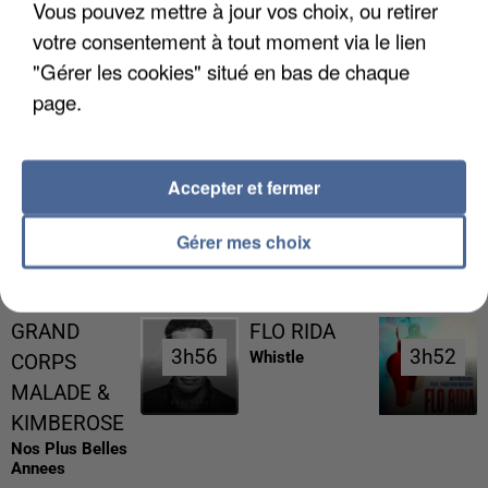
Vous pouvez mettre à jour vos choix, ou retirer
votre consentement à tout moment via le lien
"Gérer les cookies" situé en bas de chaque
page.
L’UN DES FONDATEURS SUPPOSÉS DE LA DZ
MAFIA INTERPELLÉ EN ALGÉRIE
Accepter et fermer
Gérer mes choix
RÉCEMMENT DIFFUSÉ
GRAND
FLO RIDA
3h56
3h56
3h52
3h52
Whistle
CORPS
MALADE &
KIMBEROSE
Nos Plus Belles
Annees