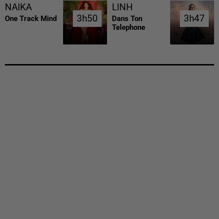
NAIKA
LINH
3h50
3h50
3h47
3h47
One Track Mind
Dans Ton
Telephone