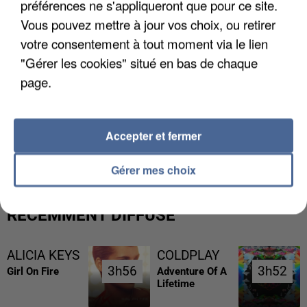
préférences ne s'appliqueront que pour ce site.
Vous pouvez mettre à jour vos choix, ou retirer
votre consentement à tout moment via le lien
"Gérer les cookies" situé en bas de chaque
page.
L’UN DES FONDATEURS SUPPOSÉS DE LA DZ
Accepter et fermer
MAFIA INTERPELLÉ EN ALGÉRIE
Gérer mes choix
RÉCEMMENT DIFFUSÉ
ALICIA KEYS
COLDPLAY
3h56
3h56
3h52
3h52
Girl On Fire
Adventure Of A
Lifetime