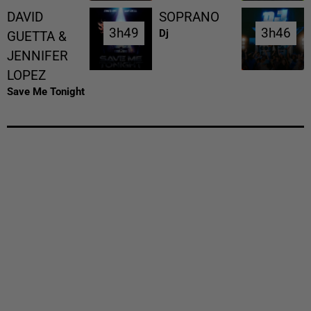
DAVID
SOPRANO
3h49
3h49
3h46
3h46
Dj
GUETTA &
JENNIFER
LOPEZ
Save Me Tonight