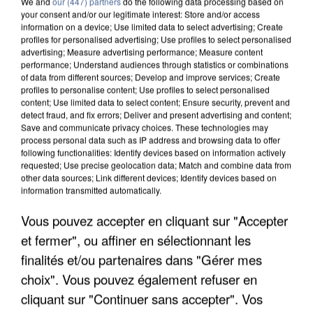
We and
our (447) partners
do the following data processing based on
your consent and/or our legitimate interest: Store and/or access
information on a device; Use limited data to select advertising; Create
profiles for personalised advertising; Use profiles to select personalised
advertising; Measure advertising performance; Measure content
performance; Understand audiences through statistics or combinations
of data from different sources; Develop and improve services; Create
profiles to personalise content; Use profiles to select personalised
content; Use limited data to select content; Ensure security, prevent and
detect fraud, and fix errors; Deliver and present advertising and content;
Save and communicate privacy choices. These technologies may
process personal data such as IP address and browsing data to offer
following functionalities: Identify devices based on information actively
requested; Use precise geolocation data; Match and combine data from
APRÈS TOUTES CES CANICULES, LES REFUGES
other data sources; Link different devices; Identify devices based on
DE FAUNE SAUVAGE SONT...
information transmitted automatically.
Vous pouvez accepter en cliquant sur "Accepter
et fermer", ou affiner en sélectionnant les
finalités et/ou partenaires dans "Gérer mes
choix". Vous pouvez également refuser en
cliquant sur "Continuer sans accepter". Vos