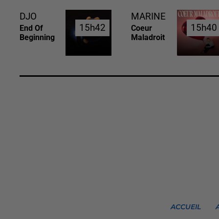
DJO
MARINE
15h42
15h42
15h40
15h40
End Of
Coeur
Beginning
Maladroit
ACCUEIL