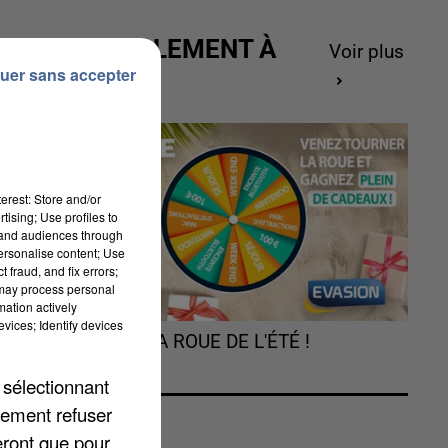
ACTUELLEMENT À
Voir plus
.
GAGNER
uer sans accepter
erest: Store and/or
tising; Use profiles to
tand audiences through
personalise content; Use
de
 fraud, and fix errors;
 may process personal
mation actively
vices; Identify devices
TOURNEZ LA ROUE DE L'ÉTÉ !
 sélectionnant
lement refuser
r
eront que pour
la