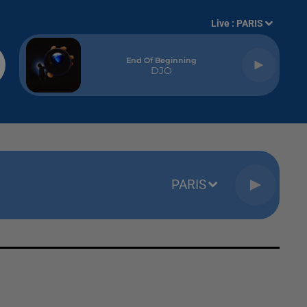
Live :
PARIS
End Of Beginning
DJO
PARIS