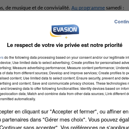
s, de musique et de convivialité.
Au programme
samedi :
, marché artisanal et concert gratuit du groupe Sugar Cane
Contin
ons pour enfants, aux fléchettes, et à La Brouquerriette :
trucks et buvette sur place. Un rendez-vous festif et
Le respect de votre vie privée est notre priorité
ers
do the following data processing based on your consent and/or our legitimate int
-Mer
device; Use limited data to select advertising; Create profiles for personalised adver
vertising; Measure advertising performance; Measure content performance; Unders
tionnelle
Fête de la Pomme de Terre
. Dès midi, rendez-vous
ns of data from different sources; Develop and improve services; Create profiles to 
ée conviviale organisée par Les Paysans du Sud de la Baie 
alised content; Use limited data to select content; Ensure security, prevent and detect
ertising and content; Save and communicate privacy choices. These technologies
petits et grands, dégustations de spécialités à base de
and browsing data to offer following functionalities: Identify devices based on infor
eolocation data; Match and combine data from other data sources; Link different de
es tout au long de la journée.
nsmitted automatically.
pter en cliquant sur "Accepter et fermer", ou affiner en
/ou partenaires dans "Gérer mes choix". Vous pouvez éga
s les rues de la ville pour profiter d’une scène en plein ai
"Continuer sans accepter". Vos préférences ne s'appliqu
Ensuite, l’Orchestre d'Harmonie de Péronne ouvrira le bal à 