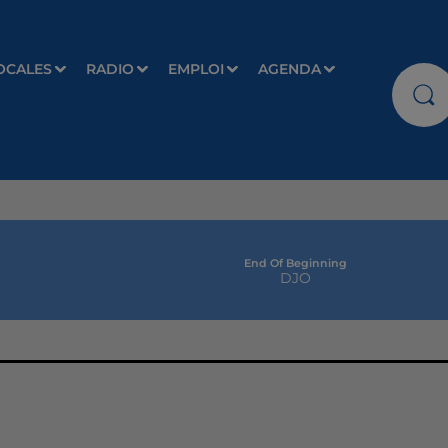
OCALES
RADIO
EMPLOI
AGENDA
End Of Beginning
DJO