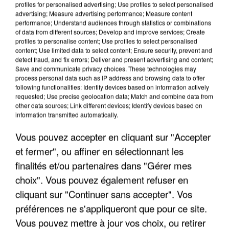
profiles for personalised advertising; Use profiles to select personalised
advertising; Measure advertising performance; Measure content
performance; Understand audiences through statistics or combinations
of data from different sources; Develop and improve services; Create
profiles to personalise content; Use profiles to select personalised
content; Use limited data to select content; Ensure security, prevent and
detect fraud, and fix errors; Deliver and present advertising and content;
Save and communicate privacy choices. These technologies may
process personal data such as IP address and browsing data to offer
following functionalities: Identify devices based on information actively
requested; Use precise geolocation data; Match and combine data from
APRÈS TOUTES CES CANICULES, LES REFUGES
other data sources; Link different devices; Identify devices based on
DE FAUNE SAUVAGE SONT...
information transmitted automatically.
Vous pouvez accepter en cliquant sur "Accepter
et fermer", ou affiner en sélectionnant les
finalités et/ou partenaires dans "Gérer mes
choix". Vous pouvez également refuser en
cliquant sur "Continuer sans accepter". Vos
préférences ne s'appliqueront que pour ce site.
Vous pouvez mettre à jour vos choix, ou retirer