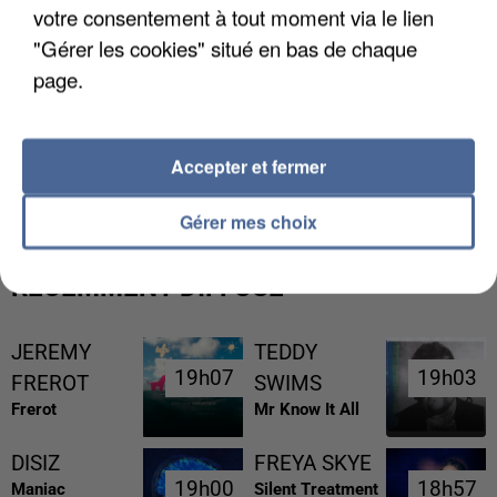
votre consentement à tout moment via le lien
"Gérer les cookies" situé en bas de chaque
page.
L’UN DES FONDATEURS SUPPOSÉS DE LA DZ
Accepter et fermer
MAFIA INTERPELLÉ EN ALGÉRIE
Gérer mes choix
RÉCEMMENT DIFFUSÉ
JEREMY
TEDDY
19h07
19h07
19h03
19h03
FREROT
SWIMS
Frerot
Mr Know It All
DISIZ
FREYA SKYE
19h00
19h00
18h57
18h57
Maniac
Silent Treatment