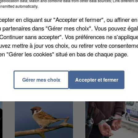
eolocation data; Match and combine data from other data sources; Link different de
nsmitted automatically.
h30 chez KDI Nozal, négociant en produits
pter en cliquant sur "Accepter et fermer", ou affiner en
loyés sur place pour venir à bout des flammes et la
/ou partenaires dans "Gérer mes choix". Vous pouvez éga
strielle. Selon les premières constatations, l'incendi
"Continuer sans accepter". Vos préférences ne s'appliqu
ncore indéterminée. L'activité du site n'est pas
uvez mettre à jour vos choix, ou retirer votre consenteme
t ni les bureaux.
en "Gérer les cookies" situé en bas de chaque page.
Gérer mes choix
Accepter et fermer