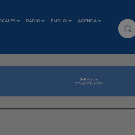
OCALES
RADIO
EMPLOI
AGENDA
Self Aware
TEMPER CITY