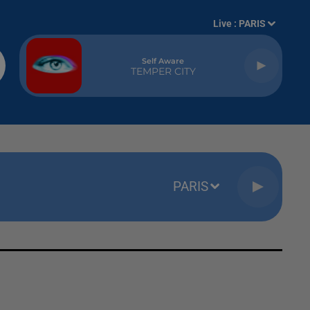
Live :
PARIS
Self Aware
TEMPER CITY
PARIS