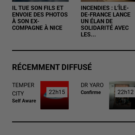
IL TUE SON FILS ET
INCENDIES : L’ÎLE-
ENVOIE DES PHOTOS
DE-FRANCE LANCE
À SON EX-
UN ÉLAN DE
COMPAGNE À NICE
SOLIDARITÉ AVEC
LES...
RÉCEMMENT DIFFUSÉ
TEMPER
DR YARO
22h15
22h15
22h12
22h12
Confirme
CITY
Self Aware