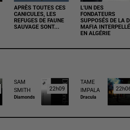
APRÈS TOUTES CES
L’UN DES
CANICULES, LES
FONDATEURS
REFUGES DE FAUNE
SUPPOSÉS DE LA D
SAUVAGE SONT...
MAFIA INTERPELL
EN ALGÉRIE
SAM
TAME
22h09
22h09
22h0
22h0
SMITH
IMPALA
Diamonds
Dracula