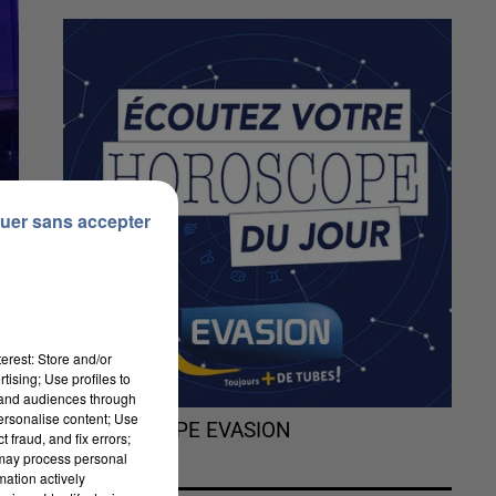
uer sans accepter
erest: Store and/or
tising; Use profiles to
tand audiences through
personalise content; Use
L'HOROSCOPE EVASION
 fraud, and fix errors;
 may process personal
mation actively