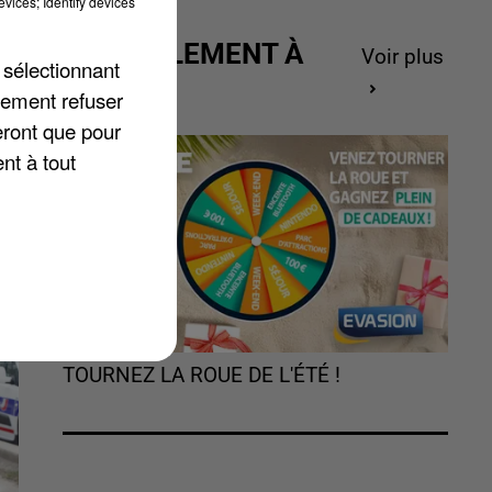
vices; Identify devices
ACTUELLEMENT À
Voir plus
 sélectionnant
GAGNER
lement refuser
e
eront que pour
nt à tout
TOURNEZ LA ROUE DE L'ÉTÉ !