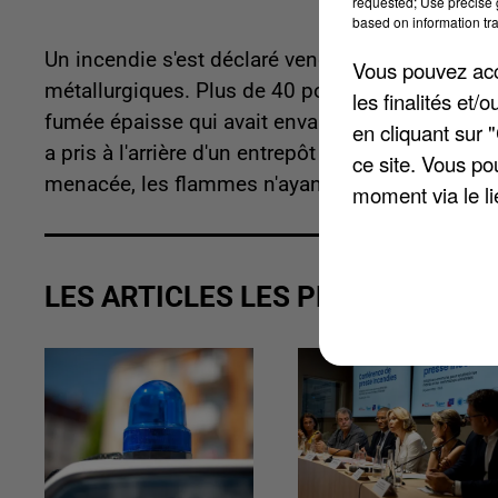
requested; Use precise g
based on information tra
Un incendie s'est déclaré vendredi soir vers 19
Vous pouvez acce
métallurgiques. Plus de 40 pompiers ont été dép
les finalités et
fumée épaisse qui avait envahi dans la zone indu
en cliquant sur 
a pris à l'arrière d'un entrepôt pour une raison e
ce site. Vous po
menacée, les flammes n'ayant impacté ni le dépô
moment via le li
LES ARTICLES LES PLUS VUS