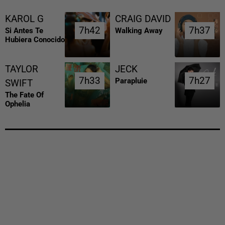
KAROL G
CRAIG DAVID
7h42
7h42
7h37
7h37
Si Antes Te
Walking Away
Hubiera Conocido
TAYLOR
JECK
7h33
7h33
7h27
7h27
Parapluie
SWIFT
The Fate Of
Ophelia