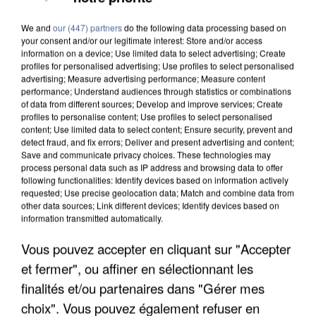
We and
our (447) partners
do the following data processing based on
your consent and/or our legitimate interest: Store and/or access
information on a device; Use limited data to select advertising; Create
profiles for personalised advertising; Use profiles to select personalised
advertising; Measure advertising performance; Measure content
performance; Understand audiences through statistics or combinations
of data from different sources; Develop and improve services; Create
profiles to personalise content; Use profiles to select personalised
content; Use limited data to select content; Ensure security, prevent and
detect fraud, and fix errors; Deliver and present advertising and content;
Save and communicate privacy choices. These technologies may
process personal data such as IP address and browsing data to offer
following functionalities: Identify devices based on information actively
requested; Use precise geolocation data; Match and combine data from
other data sources; Link different devices; Identify devices based on
information transmitted automatically.
Vous pouvez accepter en cliquant sur "Accepter
APRÈS TOUTES CES CANICULES, LES REFUGES
et fermer", ou affiner en sélectionnant les
DE FAUNE SAUVAGE SONT...
finalités et/ou partenaires dans "Gérer mes
choix". Vous pouvez également refuser en