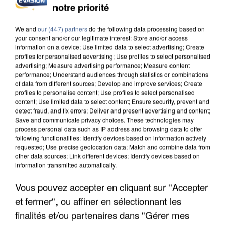
UN SECOND CADRE DE LA DZ MAFIA
notre priorité
INTERPELLÉ EN ALGÉRIE
We and
our (447) partners
do the following data processing based on
your consent and/or our legitimate interest: Store and/or access
information on a device; Use limited data to select advertising; Create
profiles for personalised advertising; Use profiles to select personalised
advertising; Measure advertising performance; Measure content
performance; Understand audiences through statistics or combinations
of data from different sources; Develop and improve services; Create
profiles to personalise content; Use profiles to select personalised
content; Use limited data to select content; Ensure security, prevent and
detect fraud, and fix errors; Deliver and present advertising and content;
Save and communicate privacy choices. These technologies may
process personal data such as IP address and browsing data to offer
following functionalities: Identify devices based on information actively
requested; Use precise geolocation data; Match and combine data from
other data sources; Link different devices; Identify devices based on
information transmitted automatically.
Vous pouvez accepter en cliquant sur "Accepter
UNE TOURISTE DE L’OISE EMPORTÉE PAR UNE
et fermer", ou affiner en sélectionnant les
COULÉE DE BOUE EN HAUTE-SAVOIE
finalités et/ou partenaires dans "Gérer mes