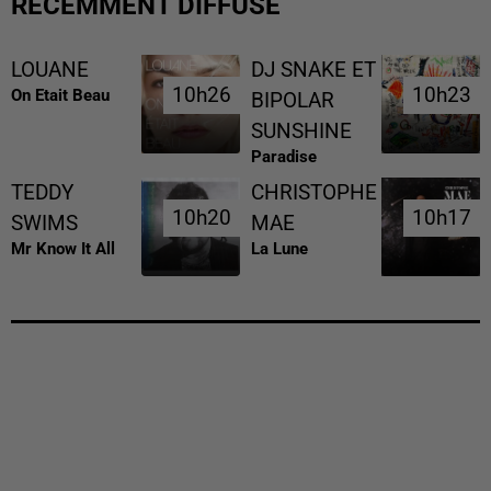
RÉCEMMENT DIFFUSÉ
LOUANE
DJ SNAKE ET
10h26
10h26
10h23
10h23
On Etait Beau
BIPOLAR
SUNSHINE
Paradise
TEDDY
CHRISTOPHE
10h20
10h20
10h17
10h17
SWIMS
MAE
Mr Know It All
La Lune