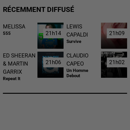
RÉCEMMENT DIFFUSÉ
MELISSA
LEWIS
21h14
21h14
21h09
21h09
555
CAPALDI
Survive
ED SHEERAN
CLAUDIO
21h06
21h06
21h02
21h02
& MARTIN
CAPEO
Un Homme
GARRIX
Debout
Repeat It