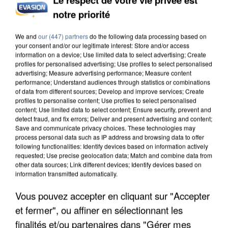
notre priorité
INCENDIES : L’ÎLE-DE-FRANCE LANCE UN ÉLAN
DE SOLIDARITÉ AVEC LES...
We and
our (447) partners
do the following data processing based on
your consent and/or our legitimate interest: Store and/or access
information on a device; Use limited data to select advertising; Create
profiles for personalised advertising; Use profiles to select personalised
advertising; Measure advertising performance; Measure content
performance; Understand audiences through statistics or combinations
of data from different sources; Develop and improve services; Create
profiles to personalise content; Use profiles to select personalised
content; Use limited data to select content; Ensure security, prevent and
detect fraud, and fix errors; Deliver and present advertising and content;
Save and communicate privacy choices. These technologies may
process personal data such as IP address and browsing data to offer
following functionalities: Identify devices based on information actively
requested; Use precise geolocation data; Match and combine data from
other data sources; Link different devices; Identify devices based on
information transmitted automatically.
Vous pouvez accepter en cliquant sur "Accepter
et fermer", ou affiner en sélectionnant les
APRÈS TOUTES CES CANICULES, LES REFUGES
DE FAUNE SAUVAGE SONT...
finalités et/ou partenaires dans "Gérer mes