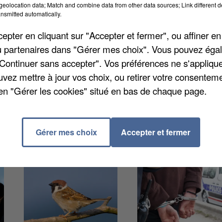
eolocation data; Match and combine data from other data sources; Link different de
nsmitted automatically.
pter en cliquant sur "Accepter et fermer", ou affiner en
appelés pour un incendie dans l'entreprise Dow, située
/ou partenaires dans "Gérer mes choix". Vous pouvez éga
lammes sont parties de l'installation d'éclairage
"Continuer sans accepter". Vos préférences ne s'appliqu
'un bâtiment administratif. Le feu a été éteint par les
uvez mettre à jour vos choix, ou retirer votre consenteme
sonne n'a été blessé. Dow, qui fait partie de The Do
en "Gérer les cookies" situé en bas de chaque page.
ques solubles dans l'eau.
Gérer mes choix
Accepter et fermer