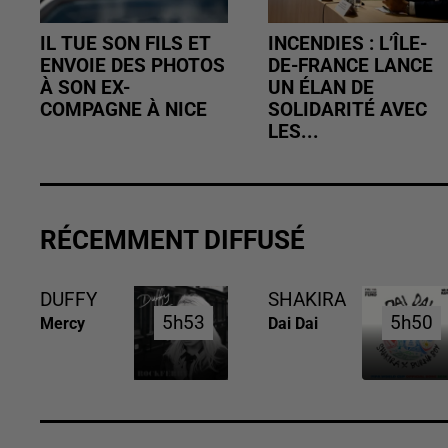
IL TUE SON FILS ET
INCENDIES : L’ÎLE-
ENVOIE DES PHOTOS
DE-FRANCE LANCE
À SON EX-
UN ÉLAN DE
COMPAGNE À NICE
SOLIDARITÉ AVEC
LES...
RÉCEMMENT DIFFUSÉ
DUFFY
SHAKIRA
5h53
5h53
5h50
5h50
Mercy
Dai Dai