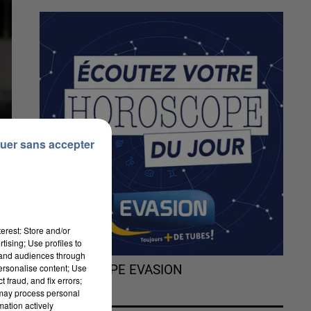
uer sans accepter
erest: Store and/or
tising; Use profiles to
tand audiences through
personalise content; Use
L'HOROSCOPE EVASION
 fraud, and fix errors;
 may process personal
mation actively