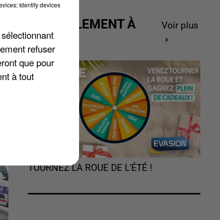
vices; Identify devices
ACTUELLEMENT À
Voir plus
 sélectionnant
 à
GAGNER
lement refuser
eront que pour
nt à tout
w
TOURNEZ LA ROUE DE L'ÉTÉ !