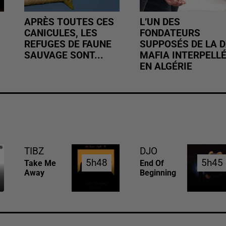
APRÈS TOUTES CES
L’UN DES
CANICULES, LES
FONDATEURS
REFUGES DE FAUNE
SUPPOSÉS DE LA D
SAUVAGE SONT...
MAFIA INTERPELL
EN ALGÉRIE
TIBZ
DJO
5h48
5h48
5h45
5h45
Take Me
End Of
Away
Beginning