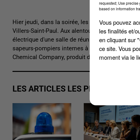
requested; Use precise g
based on information tra
Vous pouvez acce
Hier jeudi, dans la soirée, les pompiers ont été 
les finalités et
Villers-Saint-Paul. Aux alentours de 22h30, des f
en cliquant sur 
électrique d'une salle de réunion située au sein d
ce site. Vous po
sapeurs-pompiers internes à la plateforme et per
moment via le li
Chemical Company, produit des polymères acryli
LES ARTICLES LES PLUS VUS