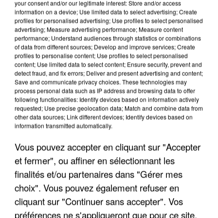
your consent and/or our legitimate interest: Store and/or access
information on a device; Use limited data to select advertising; Create
profiles for personalised advertising; Use profiles to select personalised
advertising; Measure advertising performance; Measure content
performance; Understand audiences through statistics or combinations
of data from different sources; Develop and improve services; Create
profiles to personalise content; Use profiles to select personalised
content; Use limited data to select content; Ensure security, prevent and
detect fraud, and fix errors; Deliver and present advertising and content;
Save and communicate privacy choices. These technologies may
process personal data such as IP address and browsing data to offer
following functionalities: Identify devices based on information actively
requested; Use precise geolocation data; Match and combine data from
other data sources; Link different devices; Identify devices based on
information transmitted automatically.
APRÈS TOUTES CES CANICULES, LES REFUGES
DE FAUNE SAUVAGE SONT...
Vous pouvez accepter en cliquant sur "Accepter
et fermer", ou affiner en sélectionnant les
finalités et/ou partenaires dans "Gérer mes
choix". Vous pouvez également refuser en
cliquant sur "Continuer sans accepter". Vos
préférences ne s'appliqueront que pour ce site.