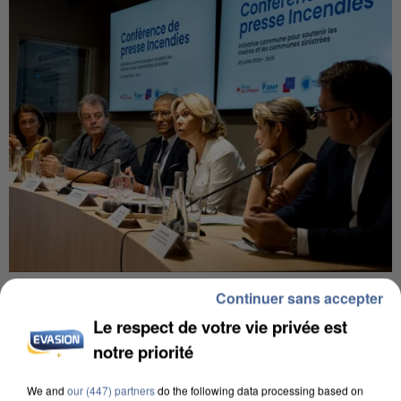
INCENDIES : L’ÎLE-DE-FRANCE LANCE UN ÉLAN
Continuer sans accepter
DE SOLIDARITÉ AVEC LES...
Le respect de votre vie privée est
notre priorité
We and
our (447) partners
do the following data processing based on