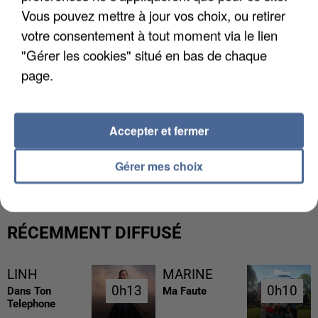
Vous pouvez mettre à jour vos choix, ou retirer
votre consentement à tout moment via le lien
"Gérer les cookies" situé en bas de chaque
page.
Accepter et fermer
L’UN DES FONDATEURS SUPPOSÉS DE LA DZ
MAFIA INTERPELLÉ EN ALGÉRIE
Gérer mes choix
RÉCEMMENT DIFFUSÉ
LINH
MARINE
0h13
0h13
0h10
0h10
Dans Ton
Ma Faute
Telephone