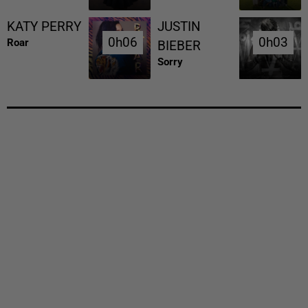
KATY PERRY
JUSTIN
0h06
0h06
0h03
0h03
Roar
BIEBER
Sorry