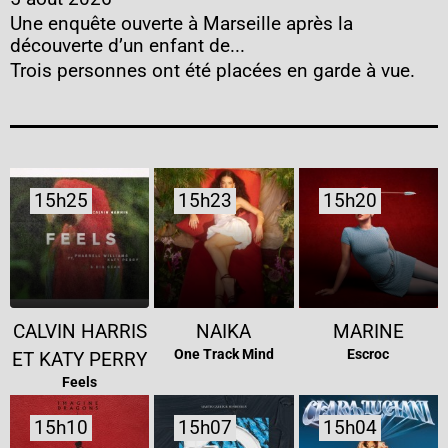
Une enquête ouverte à Marseille après la
découverte d’un enfant de...
Trois personnes ont été placées en garde à vue.
15h25
15h25
15h23
15h23
15h20
15h20
CALVIN HARRIS
NAIKA
MARINE
One Track Mind
Escroc
ET KATY PERRY
Feels
15h10
15h10
15h07
15h07
15h04
15h04