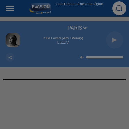
Toute l'actualité de votre région
PARIS
2 Be Loved (am I Ready)
LIZZO