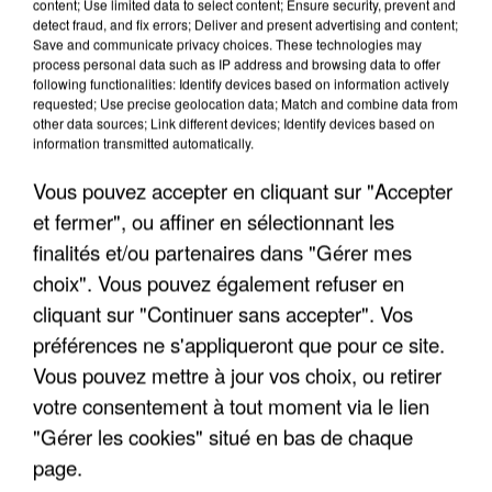
content; Use limited data to select content; Ensure security, prevent and
detect fraud, and fix errors; Deliver and present advertising and content;
Save and communicate privacy choices. These technologies may
process personal data such as IP address and browsing data to offer
following functionalities: Identify devices based on information actively
requested; Use precise geolocation data; Match and combine data from
other data sources; Link different devices; Identify devices based on
information transmitted automatically.
Vous pouvez accepter en cliquant sur "Accepter
et fermer", ou affiner en sélectionnant les
finalités et/ou partenaires dans "Gérer mes
choix". Vous pouvez également refuser en
4 août 2026
Le gouvernement et l’Ademe publient une carte
cliquant sur "Continuer sans accepter". Vos
interactive des lieux...
préférences ne s'appliqueront que pour ce site.
Les habitants peuvent partager les points frais
Vous pouvez mettre à jour vos choix, ou retirer
près de chez eux.
votre consentement à tout moment via le lien
"Gérer les cookies" situé en bas de chaque
page.