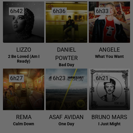
6h42
6h42
6h36
6h36
6h33
6h33
LIZZO
DANIEL
ANGELE
2 Be Loved (am I
What You Want
POWTER
Ready)
Bad Day
6h27
6h27
6h23
6h23
6h21
6h21
REMA
ASAF AVIDAN
BRUNO MARS
Calm Down
One Day
I Just Might