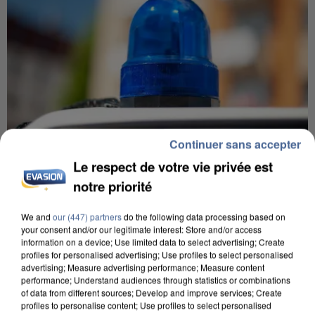
Continuer sans accepter
Le respect de votre vie privée est
notre priorité
5 août 2026
Une enquête ouverte à Marseille après la
We and
our (447) partners
do the following data processing based on
découverte d’un enfant de...
your consent and/or our legitimate interest: Store and/or access
Trois personnes ont été placées en garde à vue.
information on a device; Use limited data to select advertising; Create
profiles for personalised advertising; Use profiles to select personalised
advertising; Measure advertising performance; Measure content
performance; Understand audiences through statistics or combinations
of data from different sources; Develop and improve services; Create
profiles to personalise content; Use profiles to select personalised