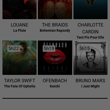
LOUANE
THE BRAIDS
CHARLOTTE
La Pluie
Bohemian Rapsody
CARDIN
Tant Pis Pour Elle
5h22
5h22
5h19
5h19
5h15
5h15
TAYLOR SWIFT
OFENBACH
BRUNO MARS
The Fate Of Ophelia
Katchi
I Just Might