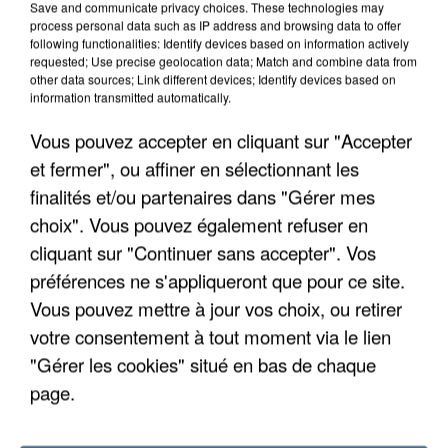
Save and communicate privacy choices. These technologies may
process personal data such as IP address and browsing data to offer
following functionalities: Identify devices based on information actively
requested; Use precise geolocation data; Match and combine data from
other data sources; Link different devices; Identify devices based on
information transmitted automatically.
Vous pouvez accepter en cliquant sur "Accepter
et fermer", ou affiner en sélectionnant les
finalités et/ou partenaires dans "Gérer mes
5 août 2026
choix". Vous pouvez également refuser en
L’un des fondateurs supposés de la DZ Mafia
interpellé en Algérie
cliquant sur "Continuer sans accepter". Vos
Il est soupçonné d'y avoir mené ses opérations en
préférences ne s'appliqueront que pour ce site.
France.
Vous pouvez mettre à jour vos choix, ou retirer
votre consentement à tout moment via le lien
"Gérer les cookies" situé en bas de chaque
page.