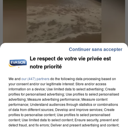
Continuer sans accepter
Le respect de votre vie privée est
6 août 2026
notre priorité
Une touriste de l’Oise emportée par une coulée de
boue en Haute-Savoie
We and
our (447) partners
do the following data processing based on
Son corps a été retrouvé à cinq kilomètres de là.
your consent and/or our legitimate interest: Store and/or access
information on a device; Use limited data to select advertising; Create
profiles for personalised advertising; Use profiles to select personalised
advertising; Measure advertising performance; Measure content
performance; Understand audiences through statistics or combinations
of data from different sources; Develop and improve services; Create
profiles to personalise content; Use profiles to select personalised
content; Use limited data to select content; Ensure security, prevent and
detect fraud, and fix errors; Deliver and present advertising and content;