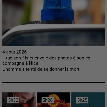
4 août 2026
Il tue son fils et envoie des photos à son ex-
compagne à Nice
L'homme a tenté de se donner la mort.
5h32
5h32
5h28
5h28
5h25
5h25