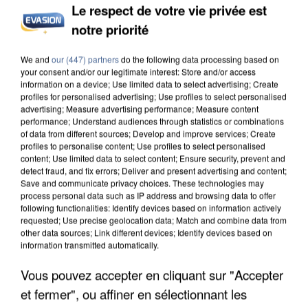
L’UN DES FONDATEURS SUPPOSÉS DE LA DZ
Le respect de votre vie privée est
MAFIA INTERPELLÉ EN ALGÉRIE
notre priorité
We and
our (447) partners
do the following data processing based on
your consent and/or our legitimate interest: Store and/or access
information on a device; Use limited data to select advertising; Create
profiles for personalised advertising; Use profiles to select personalised
advertising; Measure advertising performance; Measure content
performance; Understand audiences through statistics or combinations
of data from different sources; Develop and improve services; Create
profiles to personalise content; Use profiles to select personalised
content; Use limited data to select content; Ensure security, prevent and
detect fraud, and fix errors; Deliver and present advertising and content;
Save and communicate privacy choices. These technologies may
process personal data such as IP address and browsing data to offer
following functionalities: Identify devices based on information actively
requested; Use precise geolocation data; Match and combine data from
other data sources; Link different devices; Identify devices based on
information transmitted automatically.
UN SECOND CADRE DE LA DZ MAFIA
Vous pouvez accepter en cliquant sur "Accepter
INTERPELLÉ EN ALGÉRIE
et fermer", ou affiner en sélectionnant les