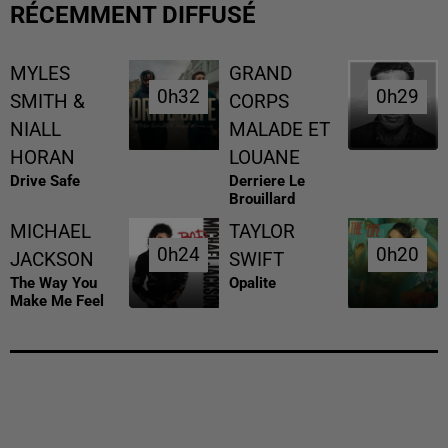
RÉCEMMENT DIFFUSÉ
MYLES
GRAND
0h32
0h32
0h29
0h29
SMITH &
CORPS
NIALL
MALADE ET
HORAN
LOUANE
Drive Safe
Derriere Le
Brouillard
MICHAEL
TAYLOR
0h24
0h24
0h20
0h20
JACKSON
SWIFT
The Way You
Opalite
Make Me Feel