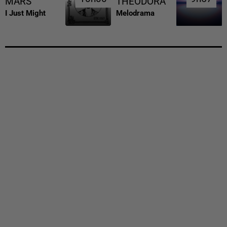
MARS
THEODORA
I Just Might
Melodrama