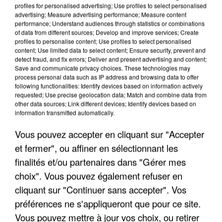
profiles for personalised advertising; Use profiles to select personalised
advertising; Measure advertising performance; Measure content
performance; Understand audiences through statistics or combinations
of data from different sources; Develop and improve services; Create
profiles to personalise content; Use profiles to select personalised
content; Use limited data to select content; Ensure security, prevent and
detect fraud, and fix errors; Deliver and present advertising and content;
Save and communicate privacy choices. These technologies may
process personal data such as IP address and browsing data to offer
following functionalities: Identify devices based on information actively
APRÈS TOUTES CES CANICULES, LES REFUGES
requested; Use precise geolocation data; Match and combine data from
DE FAUNE SAUVAGE SONT...
other data sources; Link different devices; Identify devices based on
information transmitted automatically.
Vous pouvez accepter en cliquant sur "Accepter
et fermer", ou affiner en sélectionnant les
finalités et/ou partenaires dans "Gérer mes
choix". Vous pouvez également refuser en
cliquant sur "Continuer sans accepter". Vos
préférences ne s'appliqueront que pour ce site.
Vous pouvez mettre à jour vos choix, ou retirer