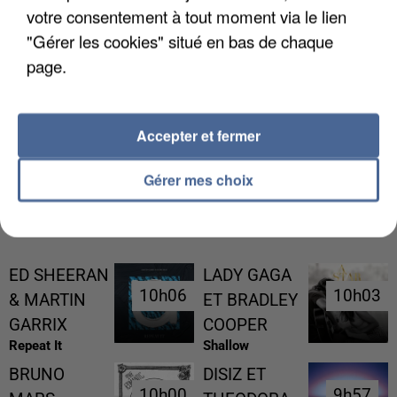
votre consentement à tout moment via le lien
"Gérer les cookies" situé en bas de chaque
page.
L’UN DES FONDATEURS SUPPOSÉS DE LA DZ
MAFIA INTERPELLÉ EN ALGÉRIE
Accepter et fermer
Gérer mes choix
RÉCEMMENT DIFFUSÉ
ED SHEERAN
LADY GAGA
10h06
10h06
10h03
10h03
& MARTIN
ET BRADLEY
GARRIX
COOPER
Repeat It
Shallow
BRUNO
DISIZ ET
10h00
10h00
9h57
9h57