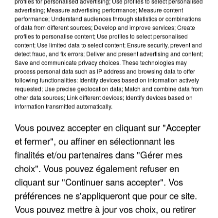
profiles for personalised advertising; Use profiles to select personalised
advertising; Measure advertising performance; Measure content
performance; Understand audiences through statistics or combinations
of data from different sources; Develop and improve services; Create
profiles to personalise content; Use profiles to select personalised
content; Use limited data to select content; Ensure security, prevent and
detect fraud, and fix errors; Deliver and present advertising and content;
Save and communicate privacy choices. These technologies may
process personal data such as IP address and browsing data to offer
following functionalities: Identify devices based on information actively
UN SECOND CADRE DE LA DZ MAFIA
requested; Use precise geolocation data; Match and combine data from
INTERPELLÉ EN ALGÉRIE
other data sources; Link different devices; Identify devices based on
information transmitted automatically.
Vous pouvez accepter en cliquant sur "Accepter
et fermer", ou affiner en sélectionnant les
finalités et/ou partenaires dans "Gérer mes
choix". Vous pouvez également refuser en
cliquant sur "Continuer sans accepter". Vos
préférences ne s'appliqueront que pour ce site.
Vous pouvez mettre à jour vos choix, ou retirer