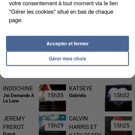
votre consentement à tout moment via le lien
"Gérer les cookies" situé en bas de chaque
page.
UNE TOURISTE DE L’OISE EMPORTÉE PAR UNE
COULÉE DE BOUE EN HAUTE-SAVOIE
Accepter et fermer
Gérer mes choix
RÉCEMMENT DIFFUSÉ
INDOCHINE
KATSEYE
15h35
15h35
15h32
15h32
J'ai Demande A
Gabriela
La Lune
JEREMY
CALVIN
15h29
15h29
15h25
15h25
FREROT
HARRIS ET
Frerot