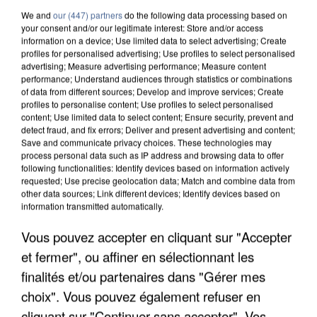
We and
our (447) partners
do the following data processing based on
your consent and/or our legitimate interest: Store and/or access
information on a device; Use limited data to select advertising; Create
profiles for personalised advertising; Use profiles to select personalised
advertising; Measure advertising performance; Measure content
performance; Understand audiences through statistics or combinations
of data from different sources; Develop and improve services; Create
profiles to personalise content; Use profiles to select personalised
content; Use limited data to select content; Ensure security, prevent and
detect fraud, and fix errors; Deliver and present advertising and content;
Save and communicate privacy choices. These technologies may
process personal data such as IP address and browsing data to offer
following functionalities: Identify devices based on information actively
requested; Use precise geolocation data; Match and combine data from
other data sources; Link different devices; Identify devices based on
information transmitted automatically.
APRÈS TOUTES CES CANICULES, LES REFUGES
Vous pouvez accepter en cliquant sur "Accepter
DE FAUNE SAUVAGE SONT...
et fermer", ou affiner en sélectionnant les
finalités et/ou partenaires dans "Gérer mes
choix". Vous pouvez également refuser en
cliquant sur "Continuer sans accepter". Vos