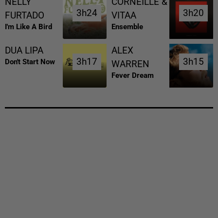
NELLY
CORNEILLE &
3h24
3h24
3h20
3h20
FURTADO
VITAA
I'm Like A Bird
Ensemble
DUA LIPA
ALEX
3h17
3h17
3h15
3h15
Don't Start Now
WARREN
Fever Dream