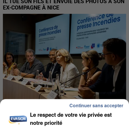
IL TUE SON FILS ET ENVOIE DES PHOTOS À SON
EX-COMPAGNE À NICE
Continuer sans accepter
INCENDIES : L’ÎLE-DE-FRANCE LANCE UN ÉLAN
Le respect de votre vie privée est
DE SOLIDARITÉ AVEC LES...
notre priorité