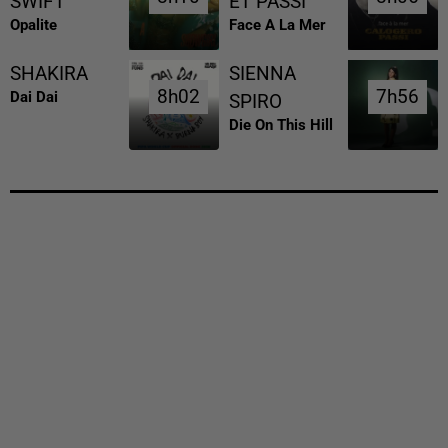
SWIFT
ET PASSI
Opalite
Face A La Mer
SHAKIRA
SIENNA
8h02
8h02
7h56
7h56
Dai Dai
SPIRO
Die On This Hill