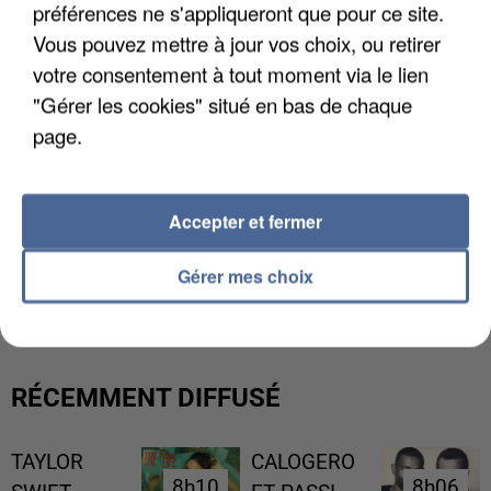
préférences ne s'appliqueront que pour ce site.
Vous pouvez mettre à jour vos choix, ou retirer
votre consentement à tout moment via le lien
"Gérer les cookies" situé en bas de chaque
page.
Accepter et fermer
UN SECOND CADRE DE LA DZ MAFIA
Gérer mes choix
INTERPELLÉ EN ALGÉRIE
RÉCEMMENT DIFFUSÉ
TAYLOR
CALOGERO
8h10
8h10
8h06
8h06