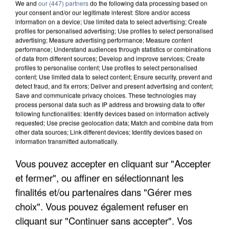
We and
our (447) partners
do the following data processing based on
your consent and/or our legitimate interest: Store and/or access
information on a device; Use limited data to select advertising; Create
profiles for personalised advertising; Use profiles to select personalised
advertising; Measure advertising performance; Measure content
performance; Understand audiences through statistics or combinations
of data from different sources; Develop and improve services; Create
profiles to personalise content; Use profiles to select personalised
content; Use limited data to select content; Ensure security, prevent and
detect fraud, and fix errors; Deliver and present advertising and content;
Save and communicate privacy choices. These technologies may
process personal data such as IP address and browsing data to offer
following functionalities: Identify devices based on information actively
requested; Use precise geolocation data; Match and combine data from
other data sources; Link different devices; Identify devices based on
information transmitted automatically.
L’UN DES FONDATEURS SUPPOSÉS DE LA DZ
Vous pouvez accepter en cliquant sur "Accepter
MAFIA INTERPELLÉ EN ALGÉRIE
et fermer", ou affiner en sélectionnant les
finalités et/ou partenaires dans "Gérer mes
choix". Vous pouvez également refuser en
cliquant sur "Continuer sans accepter". Vos