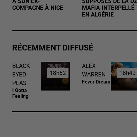
À SON EX-
SUPPOSÉS DE LA D
COMPAGNE À NICE
MAFIA INTERPELLÉ
EN ALGÉRIE
RÉCEMMENT DIFFUSÉ
BLACK
ALEX
18h52
18h52
18h49
18h49
EYED
WARREN
Fever Dream
PEAS
I Gotta
Feeling