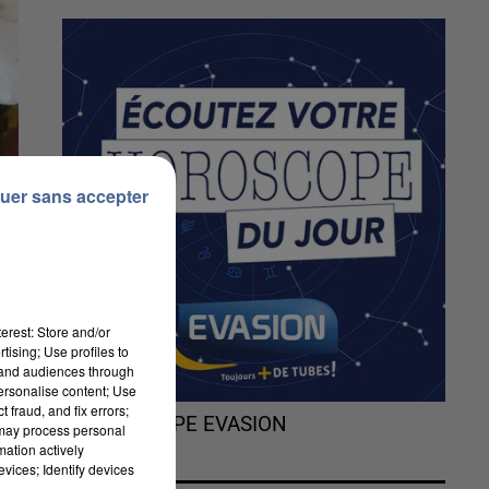
uer sans accepter
erest: Store and/or
tising; Use profiles to
tand audiences through
personalise content; Use
 fraud, and fix errors;
L'HOROSCOPE EVASION
 may process personal
mation actively
vices; Identify devices