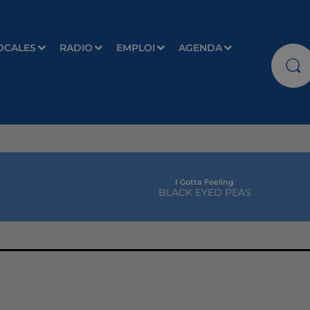
OCALES
RADIO
EMPLOI
AGENDA
I Gotta Feeling
BLACK EYED PEAS