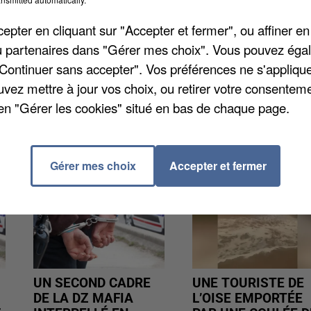
s vient de dévoiler la première partie de son palmarès
pter en cliquant sur "Accepter et fermer", ou affiner en
ville de Versailles. Le palmarès des communes
/ou partenaires dans "Gérer mes choix". Vous pouvez éga
 sera publié prochainement.
"Continuer sans accepter". Vos préférences ne s'appliqu
uvez mettre à jour vos choix, ou retirer votre consenteme
en "Gérer les cookies" situé en bas de chaque page.
Gérer mes choix
Accepter et fermer
UN SECOND CADRE
UNE TOURISTE DE
DE LA DZ MAFIA
L’OISE EMPORTÉE