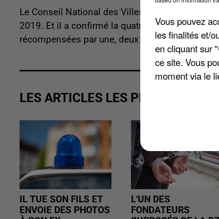
Le Conseil National des Villes et Villages Fleuri
Vous pouvez acce
2019. Et il a confirmé la quatrième fleur de la 
les finalités et
récompensées par une, deux ou trois fleurs, lui,
en cliquant sur 
ce site. Vous po
moment via le li
LES ARTICLES LES PLUS VUS
IL TUE SON FILS ET
L’UN DES
ENVOIE DES PHOTOS
FONDATEURS