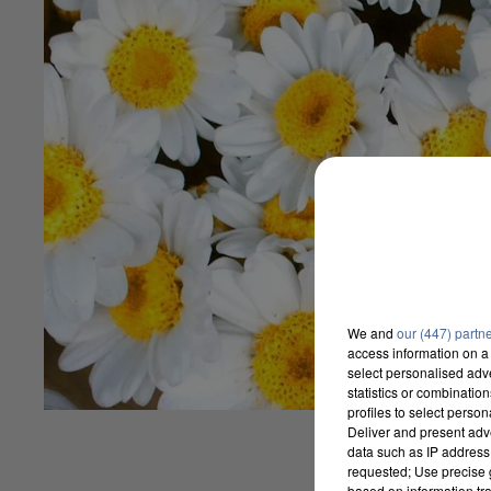
We and
our (447) partn
access information on a 
select personalised ad
statistics or combinatio
profiles to select person
Deliver and present adv
data such as IP address 
requested; Use precise g
based on information tra