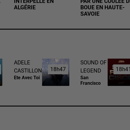
Z
INTERPELLÉ EN
PAR UNE COULÉE D
ALGÉRIE
BOUE EN HAUTE-
SAVOIE
ADELE
SOUND OF
18h47
18h47
18h4
18h4
CASTILLON
LEGEND
Ete Avec Toi
San
Francisco