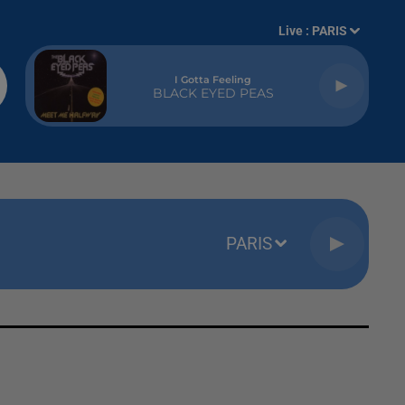
Live :
PARIS
I Gotta Feeling
BLACK EYED PEAS
PARIS