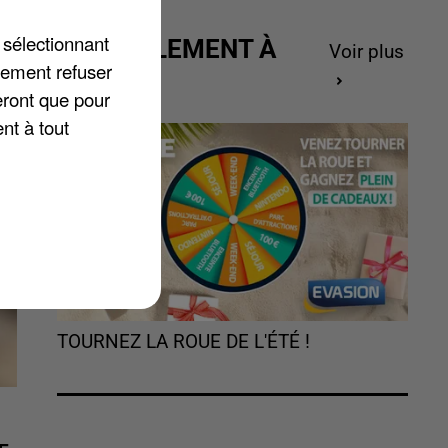
 sélectionnant
ACTUELLEMENT À
Voir plus
lement refuser
GAGNER
eront que pour
nt à tout
TOURNEZ LA ROUE DE L'ÉTÉ !