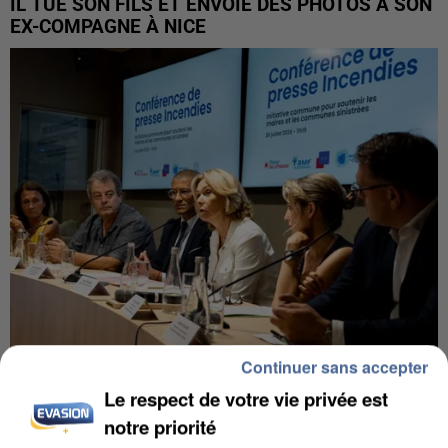
IL TUE SON FILS ET ENVOIE DES PHOTOS À SON
EX-COMPAGNE À NICE
Continuer sans accepter
INCENDIES : L’ÎLE-DE-FRANCE LANCE UN ÉLAN
Le respect de votre vie privée est
DE SOLIDARITÉ AVEC LES...
notre priorité