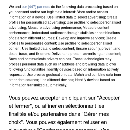
We and
our (447) partners
do the following data processing based on
your consent and/or our legitimate interest: Store and/or access
information on a device; Use limited data to select advertising; Create
profiles for personalised advertising; Use profiles to select personalised
advertising; Measure advertising performance; Measure content
performance; Understand audiences through statistics or combinations
of data from different sources; Develop and improve services; Create
profiles to personalise content; Use profiles to select personalised
content; Use limited data to select content; Ensure security, prevent and
detect fraud, and fix errors; Deliver and present advertising and content;
Save and communicate privacy choices. These technologies may
process personal data such as IP address and browsing data to offer
following functionalities: Identify devices based on information actively
requested; Use precise geolocation data; Match and combine data from
other data sources; Link different devices; Identify devices based on
information transmitted automatically.
APRÈS TOUTES CES CANICULES, LES REFUGES
Vous pouvez accepter en cliquant sur "Accepter
DE FAUNE SAUVAGE SONT...
et fermer", ou affiner en sélectionnant les
finalités et/ou partenaires dans "Gérer mes
choix". Vous pouvez également refuser en
cliquant sur "Continuer sans accepter". Vos