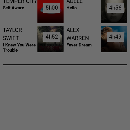
TEMPER CITY
ADELE
5h00
5h00
4h56
4h56
Self Aware
Hello
TAYLOR
ALEX
4h52
4h52
4h49
4h49
SWIFT
WARREN
I Knew You Were
Fever Dream
Trouble