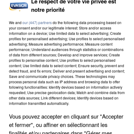
Le respect de votre vie privée est
notre priorité
L’UN DES FONDATEURS SUPPOSÉS DE LA DZ
MAFIA INTERPELLÉ EN ALGÉRIE
We and
our (447) partners
do the following data processing based on
your consent and/or our legitimate interest: Store and/or access
information on a device; Use limited data to select advertising; Create
profiles for personalised advertising; Use profiles to select personalised
advertising; Measure advertising performance; Measure content
performance; Understand audiences through statistics or combinations
of data from different sources; Develop and improve services; Create
profiles to personalise content; Use profiles to select personalised
content; Use limited data to select content; Ensure security, prevent and
detect fraud, and fix errors; Deliver and present advertising and content;
Save and communicate privacy choices. These technologies may
process personal data such as IP address and browsing data to offer
following functionalities: Identify devices based on information actively
requested; Use precise geolocation data; Match and combine data from
other data sources; Link different devices; Identify devices based on
information transmitted automatically.
Vous pouvez accepter en cliquant sur "Accepter
et fermer", ou affiner en sélectionnant les
UN SECOND CADRE DE LA DZ MAFIA
finalités et/ou partenaires dans "Gérer mes