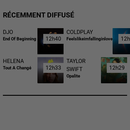
RÉCEMMENT DIFFUSÉ
DJO
COLDPLAY
12h40
12h40
12
12
End Of Beginning
Feelslikeimfallinginlove
HELENA
TAYLOR
12h33
12h33
12h29
12h29
Tout A Changé
SWIFT
Opalite