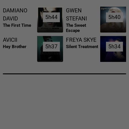
DAMIANO
GWEN
5h44
5h44
5h40
5h40
DAVID
STEFANI
The First Time
The Sweet
Escape
AVICII
FREYA SKYE
5h37
5h37
5h34
5h34
Hey Brother
Silent Treatment