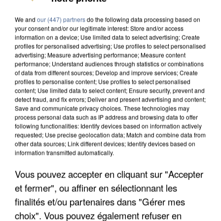
We and
our (447) partners
do the following data processing based on
your consent and/or our legitimate interest: Store and/or access
information on a device; Use limited data to select advertising; Create
profiles for personalised advertising; Use profiles to select personalised
advertising; Measure advertising performance; Measure content
performance; Understand audiences through statistics or combinations
of data from different sources; Develop and improve services; Create
profiles to personalise content; Use profiles to select personalised
content; Use limited data to select content; Ensure security, prevent and
detect fraud, and fix errors; Deliver and present advertising and content;
Save and communicate privacy choices. These technologies may
process personal data such as IP address and browsing data to offer
following functionalities: Identify devices based on information actively
requested; Use precise geolocation data; Match and combine data from
other data sources; Link different devices; Identify devices based on
information transmitted automatically.
Vous pouvez accepter en cliquant sur "Accepter
APRÈS TOUTES CES CANICULES, LES REFUGES
et fermer", ou affiner en sélectionnant les
DE FAUNE SAUVAGE SONT...
finalités et/ou partenaires dans "Gérer mes
choix". Vous pouvez également refuser en