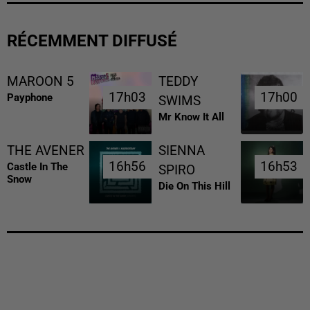
RÉCEMMENT DIFFUSÉ
MAROON 5
TEDDY
17h03
17h03
17h00
17h00
Payphone
SWIMS
Mr Know It All
THE AVENER
SIENNA
16h56
16h56
16h53
16h53
Castle In The
SPIRO
Snow
Die On This Hill