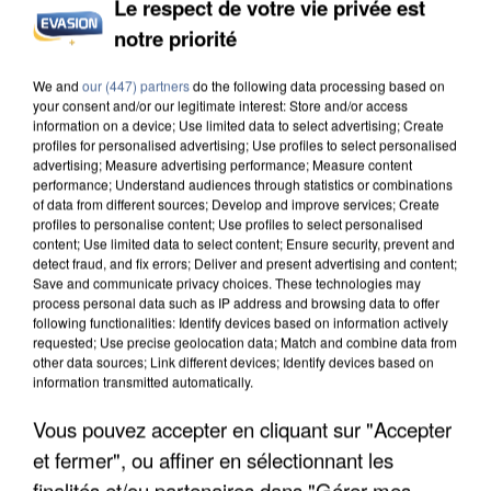
Le respect de votre vie privée est
notre priorité
L’UN DES FONDATEURS SUPPOSÉS DE LA DZ
MAFIA INTERPELLÉ EN ALGÉRIE
We and
our (447) partners
do the following data processing based on
your consent and/or our legitimate interest: Store and/or access
information on a device; Use limited data to select advertising; Create
profiles for personalised advertising; Use profiles to select personalised
advertising; Measure advertising performance; Measure content
performance; Understand audiences through statistics or combinations
of data from different sources; Develop and improve services; Create
profiles to personalise content; Use profiles to select personalised
content; Use limited data to select content; Ensure security, prevent and
detect fraud, and fix errors; Deliver and present advertising and content;
Save and communicate privacy choices. These technologies may
process personal data such as IP address and browsing data to offer
following functionalities: Identify devices based on information actively
requested; Use precise geolocation data; Match and combine data from
other data sources; Link different devices; Identify devices based on
information transmitted automatically.
Vous pouvez accepter en cliquant sur "Accepter
et fermer", ou affiner en sélectionnant les
UN SECOND CADRE DE LA DZ MAFIA
finalités et/ou partenaires dans "Gérer mes