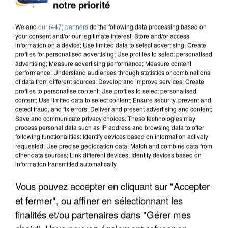
INCENDIES : L’ÎLE-DE-FRANCE LANCE UN ÉLAN
notre priorité
DE SOLIDARITÉ AVEC LES...
We and
our (447) partners
do the following data processing based on
your consent and/or our legitimate interest: Store and/or access
information on a device; Use limited data to select advertising; Create
profiles for personalised advertising; Use profiles to select personalised
advertising; Measure advertising performance; Measure content
performance; Understand audiences through statistics or combinations
of data from different sources; Develop and improve services; Create
profiles to personalise content; Use profiles to select personalised
content; Use limited data to select content; Ensure security, prevent and
detect fraud, and fix errors; Deliver and present advertising and content;
Save and communicate privacy choices. These technologies may
process personal data such as IP address and browsing data to offer
following functionalities: Identify devices based on information actively
requested; Use precise geolocation data; Match and combine data from
other data sources; Link different devices; Identify devices based on
information transmitted automatically.
Vous pouvez accepter en cliquant sur "Accepter
APRÈS TOUTES CES CANICULES, LES REFUGES
et fermer", ou affiner en sélectionnant les
DE FAUNE SAUVAGE SONT...
finalités et/ou partenaires dans "Gérer mes