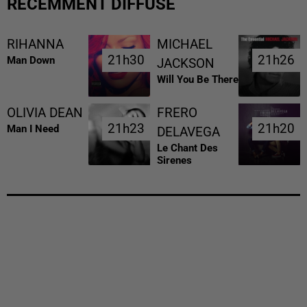
RÉCEMMENT DIFFUSÉ
RIHANNA
MICHAEL
21h30
21h30
21h26
21h26
Man Down
JACKSON
Will You Be There
OLIVIA DEAN
FRERO
21h23
21h23
21h20
21h20
Man I Need
DELAVEGA
Le Chant Des
Sirenes