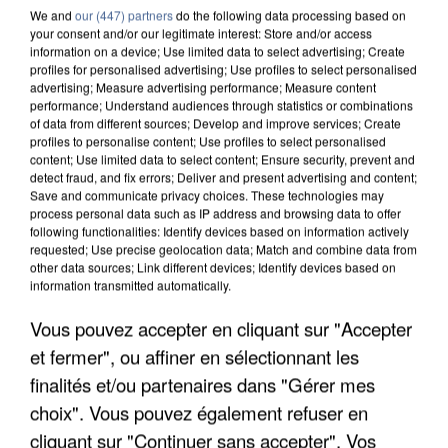
We and
our (447) partners
do the following data processing based on
your consent and/or our legitimate interest: Store and/or access
information on a device; Use limited data to select advertising; Create
profiles for personalised advertising; Use profiles to select personalised
advertising; Measure advertising performance; Measure content
performance; Understand audiences through statistics or combinations
of data from different sources; Develop and improve services; Create
profiles to personalise content; Use profiles to select personalised
content; Use limited data to select content; Ensure security, prevent and
detect fraud, and fix errors; Deliver and present advertising and content;
Save and communicate privacy choices. These technologies may
process personal data such as IP address and browsing data to offer
following functionalities: Identify devices based on information actively
requested; Use precise geolocation data; Match and combine data from
other data sources; Link different devices; Identify devices based on
information transmitted automatically.
UNE TOURISTE DE L’OISE EMPORTÉE PAR UNE
Vous pouvez accepter en cliquant sur "Accepter
COULÉE DE BOUE EN HAUTE-SAVOIE
et fermer", ou affiner en sélectionnant les
finalités et/ou partenaires dans "Gérer mes
choix". Vous pouvez également refuser en
cliquant sur "Continuer sans accepter". Vos