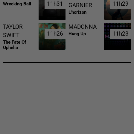
11h31
11h31
11h29
11h29
Wrecking Ball
GARNIER
L'horizon
TAYLOR
MADONNA
11h26
11h26
11h23
11h23
Hung Up
SWIFT
The Fate Of
Ophelia