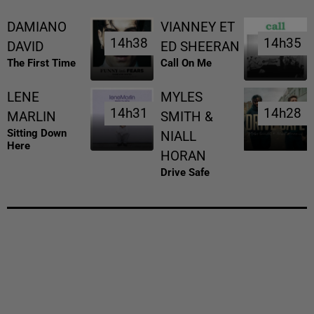
DAMIANO
VIANNEY ET
14h38
14h38
14h35
14h35
DAVID
ED SHEERAN
The First Time
Call On Me
LENE
MYLES
14h31
14h31
14h28
14h28
MARLIN
SMITH &
Sitting Down
NIALL
Here
HORAN
Drive Safe