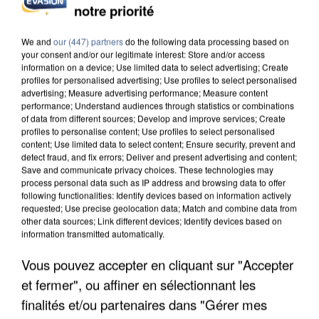
notre priorité
We and
our (447) partners
do the following data processing based on
your consent and/or our legitimate interest: Store and/or access
information on a device; Use limited data to select advertising; Create
profiles for personalised advertising; Use profiles to select personalised
advertising; Measure advertising performance; Measure content
performance; Understand audiences through statistics or combinations
of data from different sources; Develop and improve services; Create
profiles to personalise content; Use profiles to select personalised
content; Use limited data to select content; Ensure security, prevent and
detect fraud, and fix errors; Deliver and present advertising and content;
Save and communicate privacy choices. These technologies may
process personal data such as IP address and browsing data to offer
following functionalities: Identify devices based on information actively
requested; Use precise geolocation data; Match and combine data from
other data sources; Link different devices; Identify devices based on
information transmitted automatically.
APRÈS TOUTES CES CANICULES, LES REFUGES
Vous pouvez accepter en cliquant sur "Accepter
DE FAUNE SAUVAGE SONT...
et fermer", ou affiner en sélectionnant les
finalités et/ou partenaires dans "Gérer mes