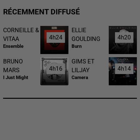
RÉCEMMENT DIFFUSÉ
CORNEILLE &
ELLIE
4h24
4h24
4h20
4h20
VITAA
GOULDING
Ensemble
Burn
BRUNO
GIMS ET
4h16
4h16
4h14
4h14
MARS
LILJAY
I Just Might
Camera