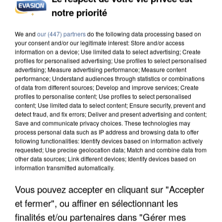
notre priorité
INCENDIES : L’ÎLE-DE-FRANCE LANCE UN ÉLAN
DE SOLIDARITÉ AVEC LES...
We and
our (447) partners
do the following data processing based on
your consent and/or our legitimate interest: Store and/or access
information on a device; Use limited data to select advertising; Create
profiles for personalised advertising; Use profiles to select personalised
advertising; Measure advertising performance; Measure content
performance; Understand audiences through statistics or combinations
of data from different sources; Develop and improve services; Create
profiles to personalise content; Use profiles to select personalised
content; Use limited data to select content; Ensure security, prevent and
detect fraud, and fix errors; Deliver and present advertising and content;
Save and communicate privacy choices. These technologies may
process personal data such as IP address and browsing data to offer
following functionalities: Identify devices based on information actively
requested; Use precise geolocation data; Match and combine data from
other data sources; Link different devices; Identify devices based on
information transmitted automatically.
Vous pouvez accepter en cliquant sur "Accepter
et fermer", ou affiner en sélectionnant les
APRÈS TOUTES CES CANICULES, LES REFUGES
finalités et/ou partenaires dans "Gérer mes
DE FAUNE SAUVAGE SONT...