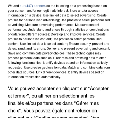
We and
our (447) partners
do the following data processing based on
your consent and/or our legitimate interest: Store and/or access
information on a device; Use limited data to select advertising; Create
profiles for personalised advertising; Use profiles to select personalised
advertising; Measure advertising performance; Measure content
performance; Understand audiences through statistics or combinations
of data from different sources; Develop and improve services; Create
profiles to personalise content; Use profiles to select personalised
content; Use limited data to select content; Ensure security, prevent and
detect fraud, and fix errors; Deliver and present advertising and content;
Save and communicate privacy choices. These technologies may
process personal data such as IP address and browsing data to offer
following functionalities: Identify devices based on information actively
requested; Use precise geolocation data; Match and combine data from
other data sources; Link different devices; Identify devices based on
APRÈS TOUTES CES CANICULES, LES REFUGES
information transmitted automatically.
DE FAUNE SAUVAGE SONT...
Vous pouvez accepter en cliquant sur "Accepter
et fermer", ou affiner en sélectionnant les
finalités et/ou partenaires dans "Gérer mes
choix". Vous pouvez également refuser en
cliquant sur "Continuer sans accepter". Vos