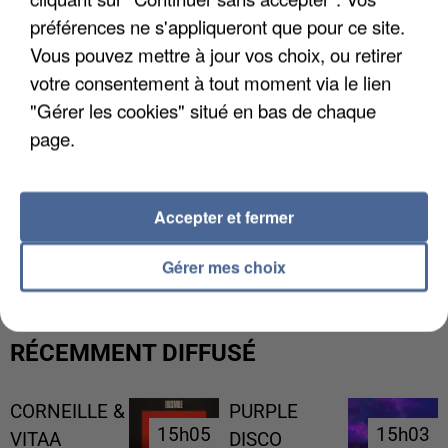
préférences ne s'appliqueront que pour ce site.
Vous pouvez mettre à jour vos choix, ou retirer
votre consentement à tout moment via le lien
"Gérer les cookies" situé en bas de chaque
page.
Accepter et fermer
L’UN DES FONDATEURS SUPPOSÉS DE LA DZ
MAFIA INTERPELLÉ EN ALGÉRIE
Gérer mes choix
RÉCEMMENT DIFFUSÉ
CORNEILLE &
PURPLE
15h05
15h05
15h03
15h03
VITAA
DISCO