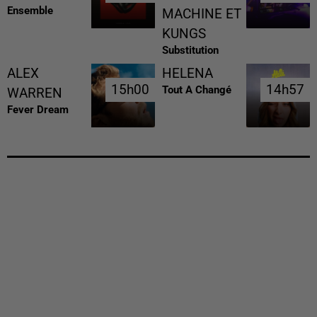
Ensemble
MACHINE ET
KUNGS
Substitution
ALEX
HELENA
15h00
15h00
14h57
14h57
Tout A Changé
WARREN
Fever Dream