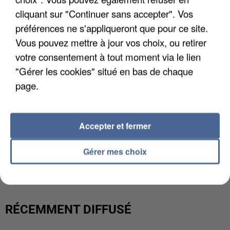
cliquant sur "Continuer sans accepter". Vos
préférences ne s'appliqueront que pour ce site.
Vous pouvez mettre à jour vos choix, ou retirer
votre consentement à tout moment via le lien
"Gérer les cookies" situé en bas de chaque
page.
Accepter et fermer
L’UN DES FONDATEURS SUPPOSÉS DE LA DZ
Gérer mes choix
MAFIA INTERPELLÉ EN ALGÉRIE
RÉCEMMENT DIFFUSÉ