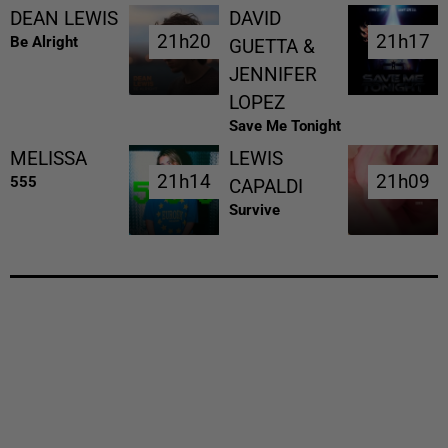
DEAN LEWIS
DAVID
21h20
21h20
21h17
21h17
Be Alright
GUETTA &
JENNIFER
LOPEZ
Save Me Tonight
MELISSA
LEWIS
21h14
21h14
21h09
21h09
555
CAPALDI
Survive