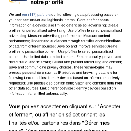
notre priorité
We and
our (447) partners
do the following data processing based on
your consent and/or our legitimate interest: Store and/or access
information on a device; Use limited data to select advertising; Create
profiles for personalised advertising; Use profiles to select personalised
advertising; Measure advertising performance; Measure content
performance; Understand audiences through statistics or combinations
of data from different sources; Develop and improve services; Create
profiles to personalise content; Use profiles to select personalised
content; Use limited data to select content; Ensure security, prevent and
detect fraud, and fix errors; Deliver and present advertising and content;
Save and communicate privacy choices. These technologies may
process personal data such as IP address and browsing data to offer
following functionalities: Identify devices based on information actively
requested; Use precise geolocation data; Match and combine data from
other data sources; Link different devices; Identify devices based on
information transmitted automatically.
APRÈS TOUTES CES CANICULES, LES REFUGES
Vous pouvez accepter en cliquant sur "Accepter
DE FAUNE SAUVAGE SONT...
et fermer", ou affiner en sélectionnant les
finalités et/ou partenaires dans "Gérer mes
choix". Vous pouvez également refuser en