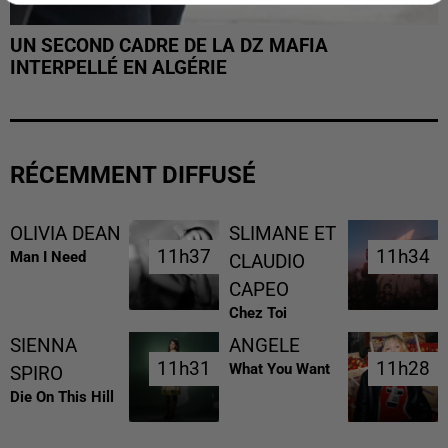
UN SECOND CADRE DE LA DZ MAFIA
INTERPELLÉ EN ALGÉRIE
RÉCEMMENT DIFFUSÉ
OLIVIA DEAN
SLIMANE ET
11h37
11h37
11h34
11h34
Man I Need
CLAUDIO
CAPEO
Chez Toi
SIENNA
ANGELE
11h31
11h31
11h28
11h28
What You Want
SPIRO
Die On This Hill