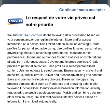
Continuer sans accepter
Le respect de votre vie privée est
notre priorité
We and
our (447) partners
do the following data processing based on
your consent and/or our legitimate interest: Store and/or access
APRÈS TOUTES CES CANICULES, LES REFUGES
information on a device; Use limited data to select advertising; Create
DE FAUNE SAUVAGE SONT...
profiles for personalised advertising; Use profiles to select personalised
advertising; Measure advertising performance; Measure content
performance; Understand audiences through statistics or combinations
of data from different sources; Develop and improve services; Create
profiles to personalise content; Use profiles to select personalised
content; Use limited data to select content; Ensure security, prevent and
detect fraud, and fix errors; Deliver and present advertising and content;
Save and communicate privacy choices. These technologies may
process personal data such as IP address and browsing data to offer
following functionalities: Identify devices based on information actively
requested; Use precise geolocation data; Match and combine data from
other data sources; Link different devices; Identify devices based on
information transmitted automatically.