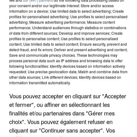
your consent and/or our legitimate interest: Store and/or access
information on a device; Use limited data to select advertising; Create
profiles for personalised advertising; Use profiles to select personalised
advertising; Measure advertising performance; Measure content
performance; Understand audiences through statistics or combinations
of data from different sources; Develop and improve services; Create
profiles to personalise content; Use profiles to select personalised
content; Use limited data to select content; Ensure security, prevent and
detect fraud, and fix errors; Deliver and present advertising and content;
Save and communicate privacy choices. These technologies may
process personal data such as IP address and browsing data to offer
following functionalities: Identify devices based on information actively
requested; Use precise geolocation data; Match and combine data from
other data sources; Link different devices; Identify devices based on
information transmitted automatically.
L’UN DES FONDATEURS SUPPOSÉS DE LA DZ
MAFIA INTERPELLÉ EN ALGÉRIE
Vous pouvez accepter en cliquant sur "Accepter
et fermer", ou affiner en sélectionnant les
finalités et/ou partenaires dans "Gérer mes
choix". Vous pouvez également refuser en
cliquant sur "Continuer sans accepter". Vos