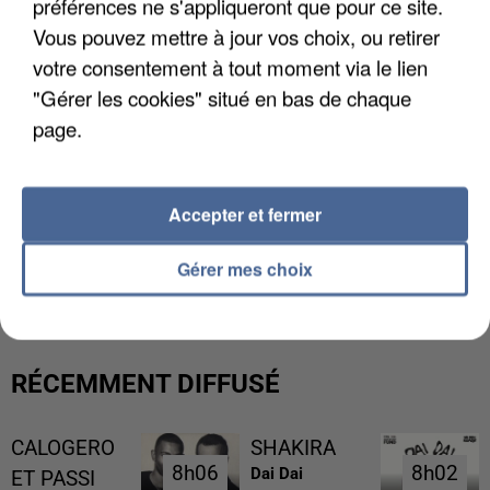
préférences ne s'appliqueront que pour ce site.
Vous pouvez mettre à jour vos choix, ou retirer
votre consentement à tout moment via le lien
"Gérer les cookies" situé en bas de chaque
page.
Accepter et fermer
UN SECOND CADRE DE LA DZ MAFIA
INTERPELLÉ EN ALGÉRIE
Gérer mes choix
RÉCEMMENT DIFFUSÉ
CALOGERO
SHAKIRA
8h06
8h06
8h02
8h02
Dai Dai
ET PASSI