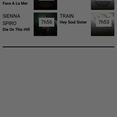
Face A La Mer
SIENNA
TRAIN
7h56
7h56
7h53
7h53
Hey Soul Sister
SPIRO
Die On This Hill