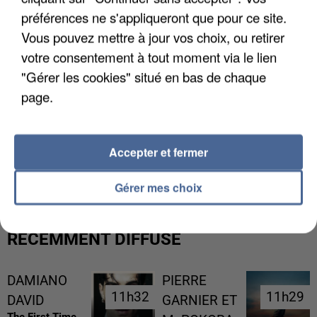
préférences ne s'appliqueront que pour ce site.
Vous pouvez mettre à jour vos choix, ou retirer
votre consentement à tout moment via le lien
"Gérer les cookies" situé en bas de chaque
page.
L’UN DES FONDATEURS SUPPOSÉS DE LA DZ
Accepter et fermer
MAFIA INTERPELLÉ EN ALGÉRIE
Gérer mes choix
RÉCEMMENT DIFFUSÉ
DAMIANO
PIERRE
11h32
11h32
11h29
11h29
DAVID
GARNIER ET
The First Time