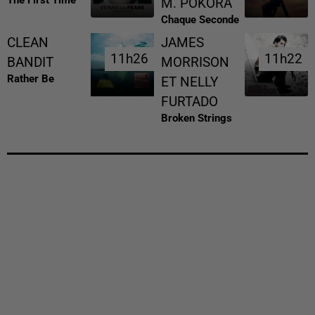
M. POKORA
Chaque Seconde
CLEAN
JAMES
11h26
11h26
11h22
11h22
BANDIT
MORRISON
Rather Be
ET NELLY
FURTADO
Broken Strings