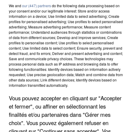
We and
our (447) partners
do the following data processing based on
your consent and/or our legitimate interest: Store and/or access
information on a device; Use limited data to select advertising; Create
profiles for personalised advertising; Use profiles to select personalised
advertising; Measure advertising performance; Measure content
performance; Understand audiences through statistics or combinations
of data from different sources; Develop and improve services; Create
profiles to personalise content; Use profiles to select personalised
content; Use limited data to select content; Ensure security, prevent and
detect fraud, and fix errors; Deliver and present advertising and content;
Save and communicate privacy choices. These technologies may
process personal data such as IP address and browsing data to offer
following functionalities: Identify devices based on information actively
requested; Use precise geolocation data; Match and combine data from
APRÈS TOUTES CES CANICULES, LES REFUGES
other data sources; Link different devices; Identify devices based on
information transmitted automatically.
DE FAUNE SAUVAGE SONT...
Vous pouvez accepter en cliquant sur "Accepter
et fermer", ou affiner en sélectionnant les
finalités et/ou partenaires dans "Gérer mes
choix". Vous pouvez également refuser en
cliquant sur "Continuer sans accepter". Vos