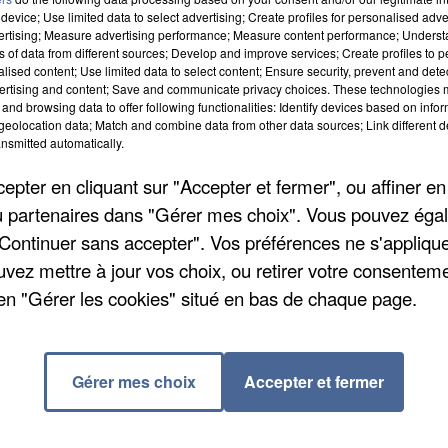
device; Use limited data to select advertising; Create profiles for personalised adver
vertising; Measure advertising performance; Measure content performance; Unders
ns of data from different sources; Develop and improve services; Create profiles to 
alised content; Use limited data to select content; Ensure security, prevent and detect
ertising and content; Save and communicate privacy choices. These technologies
and browsing data to offer following functionalities: Identify devices based on infor
eolocation data; Match and combine data from other data sources; Link different de
nsmitted automatically.
pter en cliquant sur "Accepter et fermer", ou affiner en
/ou partenaires dans "Gérer mes choix". Vous pouvez éga
"Continuer sans accepter". Vos préférences ne s'appliqu
uvez mettre à jour vos choix, ou retirer votre consenteme
 plusieurs méfaits au centre commercial Vélizy 2. Le
en "Gérer les cookies" situé en bas de chaque page.
mbre et en janvier dans ce centre de Vélizy-
t réussi à dérober pour 18.000 euros de bijoux, mais
tion à leur domicile du Val-d'Oise, plusieurs milliers
Gérer mes choix
Accepter et fermer
éléphones portables. Ils ont été condamnés à des
ger derrière les barreaux.