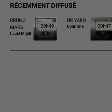
RÉCEMMENT DIFFUSÉ
BRUNO
DR YARO
20h49
20h49
20h47
20h47
Confirme
MARS
I Just Might