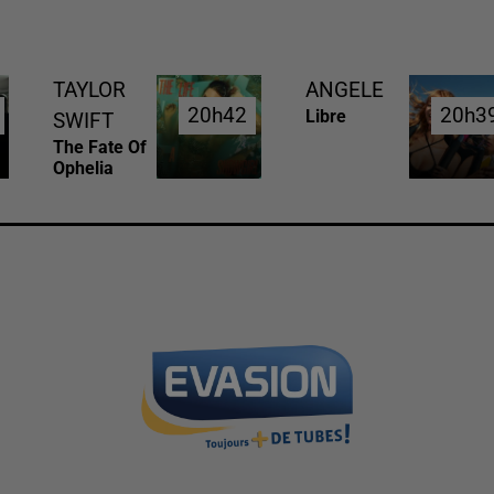
TAYLOR
ANGELE
20h42
20h42
20h3
20h3
Libre
SWIFT
The Fate Of
Ophelia