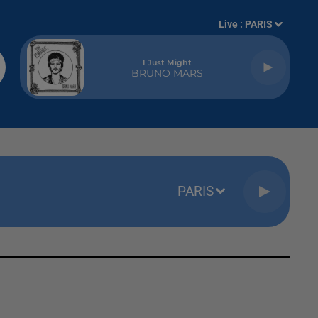
Live :
PARIS
I Just Might
BRUNO MARS
PARIS