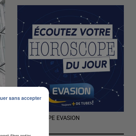
uer sans accepter
L'HOROSCOPE EVASION
erest: Store and/or