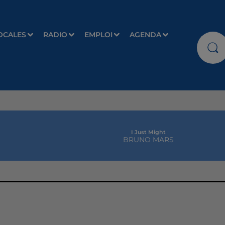
OCALES
RADIO
EMPLOI
AGENDA
I Just Might
BRUNO MARS