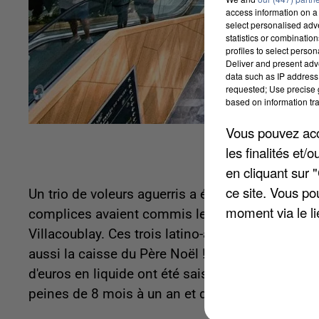
access information on a 
select personalised ad
statistics or combinatio
profiles to select person
Deliver and present adv
data such as IP address 
requested; Use precise g
based on information tra
Vous pouvez acce
les finalités et
en cliquant sur 
ce site. Vous po
Un trio de voleurs aguerris a été condamné pour
moment via le li
complices avaient commis leurs méfaits en déce
Villacoublay. Ces trois latino-américains avaien
aussi la caisse du Père Noël ! Lors de la perquisi
d'euros en liquide ont été saisis ainsi que 14 t
peines de 8 mois à un an et demi de prison à pur