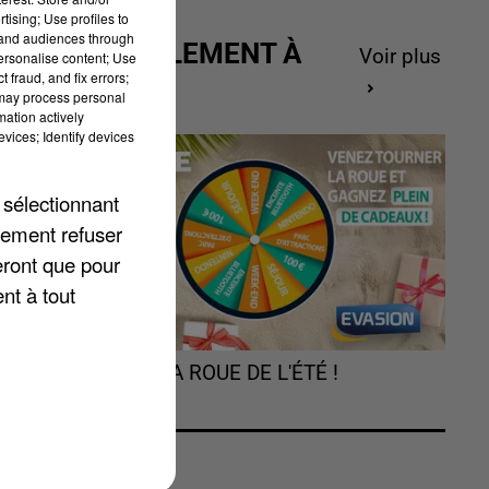
tising; Use profiles to
tand audiences through
ACTUELLEMENT À
Voir plus
personalise content; Use
 fraud, and fix errors;
GAGNER
 may process personal
mation actively
vices; Identify devices
 sélectionnant
lement refuser
eront que pour
nt à tout
s
TOURNEZ LA ROUE DE L'ÉTÉ !