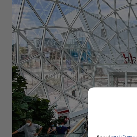
We and
our (447) partn