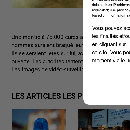
data such as IP address 
requested; Use precise g
based on information tra
Vous pouvez acce
les finalités et
Une montre à 75.000 euros a été volée à son pr
en cliquant sur 
hommes auraient braqué leur victime, qui posséda
ce site. Vous po
Ils se seraient jetés sur lui, avant de l'immobili
moment via le li
ouverte. Les autorités tentent notamment de ret
Les images de vidéo-surveillance des parkings so
LES ARTICLES LES PLUS VUS