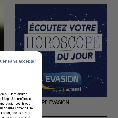
uer sans accepter
erest: Store and/or
tising; Use profiles to
L'HOROSCOPE EVASION
tand audiences through
personalise content; Use
 fraud, and fix errors;
 may process personal