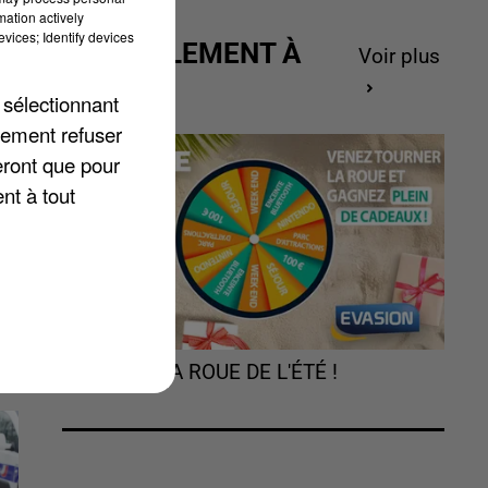
mation actively
vices; Identify devices
ACTUELLEMENT À
Voir plus
GAGNER
 sélectionnant
lement refuser
x
eront que pour
nt à tout
TOURNEZ LA ROUE DE L'ÉTÉ !