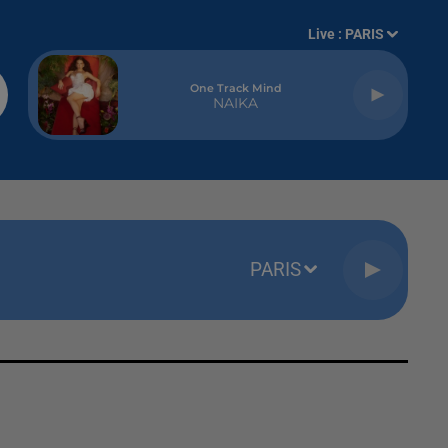
Live :
PARIS
One Track Mind
NAIKA
PARIS