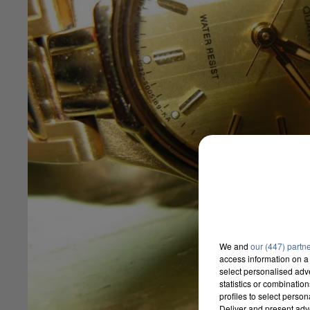
We and
our (447) partn
access information on a 
select personalised ad
statistics or combinatio
profiles to select person
Deliver and present adv