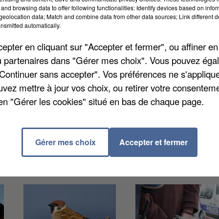
and browsing data to offer following functionalities: Identify devices based on infor
eolocation data; Match and combine data from other data sources; Link different de
nsmitted automatically.
pter en cliquant sur "Accepter et fermer", ou affiner en
/ou partenaires dans "Gérer mes choix". Vous pouvez éga
opriétaire samedi au centre commercial Vélizy 2. Deu
"Continuer sans accepter". Vos préférences ne s'appliqu
it à son poignet l'objet convoité, relate
Le Parisien
.
uvez mettre à jour vos choix, ou retirer votre consenteme
ser pour pouvoir lui ôter sa montre. Une enquête a été
en "Gérer les cookies" situé en bas de chaque page.
rouver des empreintes sur la chemise de la victime.
uterrains de Vélizy devraient être exploitées.
Gérer mes choix
Accepter et fermer