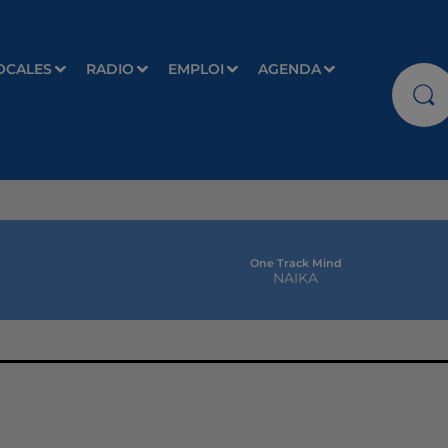
OCALES
RADIO
EMPLOI
AGENDA
One Track Mind
NAIKA