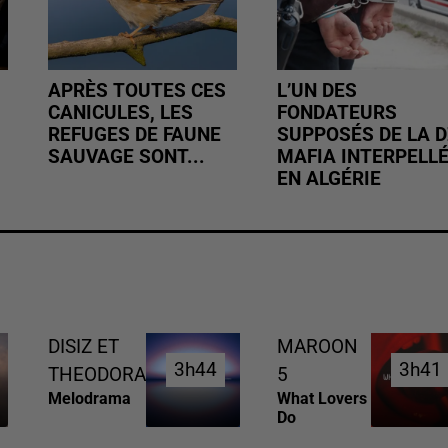
APRÈS TOUTES CES
L’UN DES
CANICULES, LES
FONDATEURS
REFUGES DE FAUNE
SUPPOSÉS DE LA D
SAUVAGE SONT...
MAFIA INTERPELL
EN ALGÉRIE
DISIZ ET
MAROON
3h44
3h44
3h41
3h41
THEODORA
5
Melodrama
What Lovers
Do