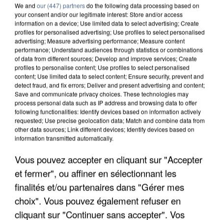
We and
our (447) partners
do the following data processing based on
your consent and/or our legitimate interest: Store and/or access
information on a device; Use limited data to select advertising; Create
profiles for personalised advertising; Use profiles to select personalised
advertising; Measure advertising performance; Measure content
performance; Understand audiences through statistics or combinations
of data from different sources; Develop and improve services; Create
profiles to personalise content; Use profiles to select personalised
content; Use limited data to select content; Ensure security, prevent and
detect fraud, and fix errors; Deliver and present advertising and content;
Save and communicate privacy choices. These technologies may
UN SECOND CADRE DE LA DZ MAFIA
process personal data such as IP address and browsing data to offer
following functionalities: Identify devices based on information actively
INTERPELLÉ EN ALGÉRIE
requested; Use precise geolocation data; Match and combine data from
other data sources; Link different devices; Identify devices based on
information transmitted automatically.
Vous pouvez accepter en cliquant sur "Accepter
et fermer", ou affiner en sélectionnant les
finalités et/ou partenaires dans "Gérer mes
choix". Vous pouvez également refuser en
cliquant sur "Continuer sans accepter". Vos