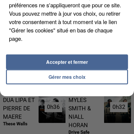
préférences ne s'appliqueront que pour ce site.
Vous pouvez mettre à jour vos choix, ou retirer
votre consentement à tout moment via le lien
"Gérer les cookies" situé en bas de chaque
page.
UNE TOURISTE DE L’OISE EMPORTÉE PAR UNE
COULÉE DE BOUE EN HAUTE-SAVOIE
Accepter et fermer
Gérer mes choix
RÉCEMMENT DIFFUSÉ
DUA LIPA ET
MYLES
0h36
0h36
0h32
0h32
PIERRE DE
SMITH &
MAERE
NIALL
These Walls
HORAN
Drive Safe