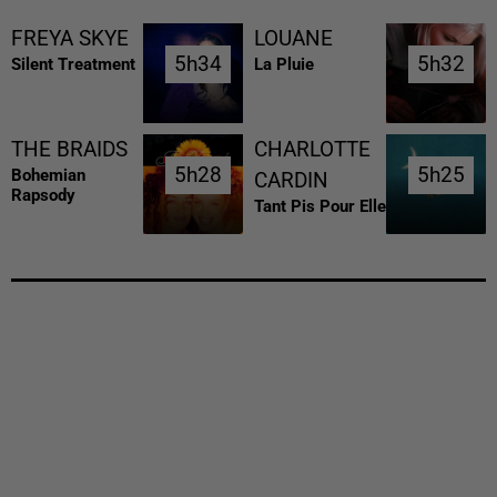
FREYA SKYE
LOUANE
5h34
5h34
5h32
5h32
Silent Treatment
La Pluie
THE BRAIDS
CHARLOTTE
5h28
5h28
5h25
5h25
Bohemian
CARDIN
Rapsody
Tant Pis Pour Elle