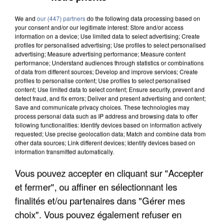
We and
our (447) partners
do the following data processing based on
your consent and/or our legitimate interest: Store and/or access
information on a device; Use limited data to select advertising; Create
profiles for personalised advertising; Use profiles to select personalised
advertising; Measure advertising performance; Measure content
performance; Understand audiences through statistics or combinations
of data from different sources; Develop and improve services; Create
profiles to personalise content; Use profiles to select personalised
content; Use limited data to select content; Ensure security, prevent and
detect fraud, and fix errors; Deliver and present advertising and content;
Save and communicate privacy choices. These technologies may
process personal data such as IP address and browsing data to offer
following functionalities: Identify devices based on information actively
requested; Use precise geolocation data; Match and combine data from
other data sources; Link different devices; Identify devices based on
information transmitted automatically.
Vous pouvez accepter en cliquant sur "Accepter
APRÈS TOUTES CES CANICULES, LES REFUGES
et fermer", ou affiner en sélectionnant les
DE FAUNE SAUVAGE SONT...
finalités et/ou partenaires dans "Gérer mes
choix". Vous pouvez également refuser en