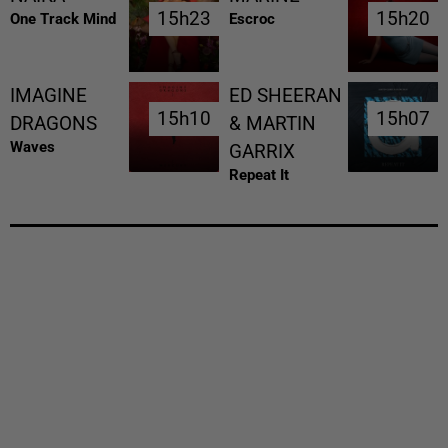
15h23
15h23
15h20
15h20
One Track Mind
Escroc
IMAGINE
ED SHEERAN
15h10
15h10
15h07
15h07
DRAGONS
& MARTIN
Waves
GARRIX
Repeat It