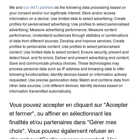
We and
our (447) partners
do the following data processing based on
your consent and/or our legitimate interest: Store and/or access
information on a device; Use limited data to select advertising; Create
profiles for personalised advertising; Use profiles to select personalised
advertising; Measure advertising performance; Measure content
performance; Understand audiences through statistics or combinations
of data from different sources; Develop and improve services; Create
profiles to personalise content; Use profiles to select personalised
content; Use limited data to select content; Ensure security, prevent and
detect fraud, and fix errors; Deliver and present advertising and content;
Save and communicate privacy choices. These technologies may
process personal data such as IP address and browsing data to offer
following functionalities: Identify devices based on information actively
requested; Use precise geolocation data; Match and combine data from
other data sources; Link different devices; Identify devices based on
information transmitted automatically.
UN SECOND CADRE DE LA DZ MAFIA
Vous pouvez accepter en cliquant sur "Accepter
INTERPELLÉ EN ALGÉRIE
et fermer", ou affiner en sélectionnant les
finalités et/ou partenaires dans "Gérer mes
choix". Vous pouvez également refuser en