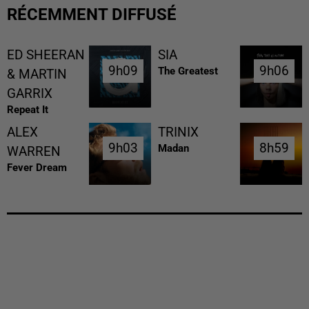
RÉCEMMENT DIFFUSÉ
ED SHEERAN
SIA
9h09
9h09
9h06
9h06
The Greatest
& MARTIN
GARRIX
Repeat It
ALEX
TRINIX
9h03
9h03
8h59
8h59
Madan
WARREN
Fever Dream