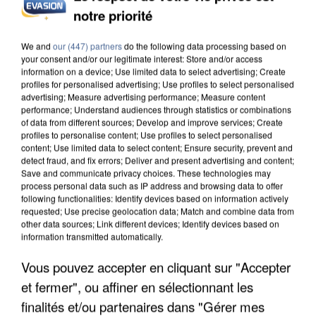
INCENDIES : L’ÎLE-DE-FRANCE LANCE UN ÉLAN
notre priorité
DE SOLIDARITÉ AVEC LES...
We and
our (447) partners
do the following data processing based on
your consent and/or our legitimate interest: Store and/or access
information on a device; Use limited data to select advertising; Create
profiles for personalised advertising; Use profiles to select personalised
advertising; Measure advertising performance; Measure content
performance; Understand audiences through statistics or combinations
of data from different sources; Develop and improve services; Create
profiles to personalise content; Use profiles to select personalised
content; Use limited data to select content; Ensure security, prevent and
detect fraud, and fix errors; Deliver and present advertising and content;
Save and communicate privacy choices. These technologies may
process personal data such as IP address and browsing data to offer
following functionalities: Identify devices based on information actively
requested; Use precise geolocation data; Match and combine data from
other data sources; Link different devices; Identify devices based on
information transmitted automatically.
Vous pouvez accepter en cliquant sur "Accepter
APRÈS TOUTES CES CANICULES, LES REFUGES
et fermer", ou affiner en sélectionnant les
DE FAUNE SAUVAGE SONT...
finalités et/ou partenaires dans "Gérer mes