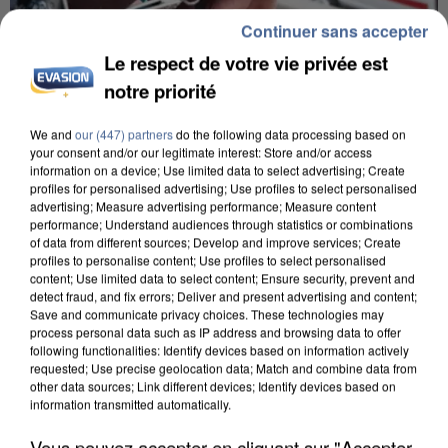
Continuer sans accepter
Le respect de votre vie privée est
notre priorité
We and
our (447) partners
do the following data processing based on
your consent and/or our legitimate interest: Store and/or access
L’UN DES FONDATEURS SUPPOSÉS DE LA DZ
information on a device; Use limited data to select advertising; Create
MAFIA INTERPELLÉ EN ALGÉRIE
profiles for personalised advertising; Use profiles to select personalised
advertising; Measure advertising performance; Measure content
performance; Understand audiences through statistics or combinations
of data from different sources; Develop and improve services; Create
profiles to personalise content; Use profiles to select personalised
content; Use limited data to select content; Ensure security, prevent and
detect fraud, and fix errors; Deliver and present advertising and content;
Save and communicate privacy choices. These technologies may
process personal data such as IP address and browsing data to offer
following functionalities: Identify devices based on information actively
requested; Use precise geolocation data; Match and combine data from
other data sources; Link different devices; Identify devices based on
information transmitted automatically.
Vous pouvez accepter en cliquant sur "Accepter