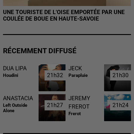
UNE TOURISTE DE L’OISE EMPORTÉE PAR UNE
COULÉE DE BOUE EN HAUTE-SAVOIE
RÉCEMMENT DIFFUSÉ
DUA LIPA
JECK
21h32
21h32
21h30
21h30
Houdini
Parapluie
ANASTACIA
JEREMY
21h27
21h27
21h24
21h24
Left Outside
FREROT
Alone
Frerot