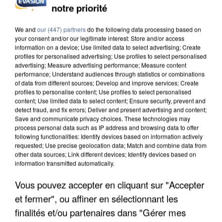
notre priorité
UN SECOND CADRE DE LA DZ MAFIA
INTERPELLÉ EN ALGÉRIE
We and
our (447) partners
do the following data processing based on
your consent and/or our legitimate interest: Store and/or access
information on a device; Use limited data to select advertising; Create
profiles for personalised advertising; Use profiles to select personalised
advertising; Measure advertising performance; Measure content
performance; Understand audiences through statistics or combinations
of data from different sources; Develop and improve services; Create
profiles to personalise content; Use profiles to select personalised
content; Use limited data to select content; Ensure security, prevent and
detect fraud, and fix errors; Deliver and present advertising and content;
Save and communicate privacy choices. These technologies may
process personal data such as IP address and browsing data to offer
following functionalities: Identify devices based on information actively
requested; Use precise geolocation data; Match and combine data from
other data sources; Link different devices; Identify devices based on
information transmitted automatically.
Vous pouvez accepter en cliquant sur "Accepter
et fermer", ou affiner en sélectionnant les
UNE TOURISTE DE L’OISE EMPORTÉE PAR UNE
COULÉE DE BOUE EN HAUTE-SAVOIE
finalités et/ou partenaires dans "Gérer mes