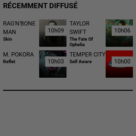
RÉCEMMENT DIFFUSÉ
RAG'N'BONE
TAYLOR
10h09
10h09
10h06
10h06
MAN
SWIFT
Skin
The Fate Of
Ophelia
M. POKORA
TEMPER CITY
10h03
10h03
10h00
10h00
Reflet
Self Aware