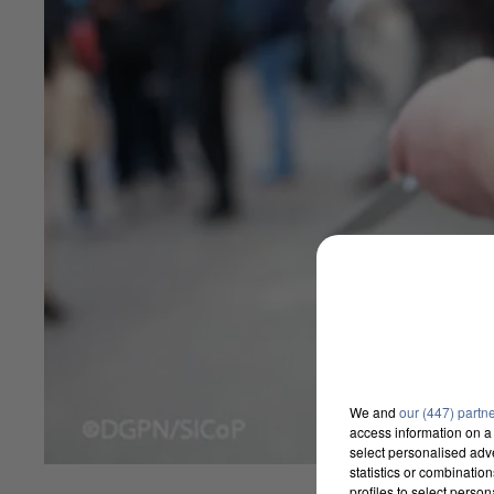
We and
our (447) partn
access information on a 
select personalised ad
statistics or combinatio
profiles to select person