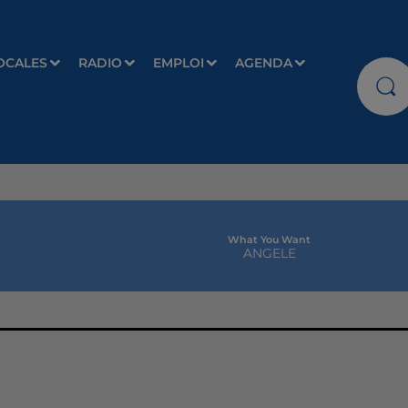
OCALES
RADIO
EMPLOI
AGENDA
What You Want
ANGELE