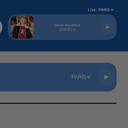
Live :
PARIS
What You Want
ANGELE
PARIS