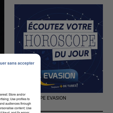
uer sans accepter
erest: Store and/or
L'HOROSCOPE EVASION
tising; Use profiles to
tand audiences through
personalise content; Use
 fraud, and fix errors;