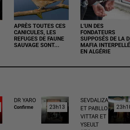
APRÈS TOUTES CES
L’UN DES
CANICULES, LES
FONDATEURS
REFUGES DE FAUNE
SUPPOSÉS DE LA D
SAUVAGE SONT...
MAFIA INTERPELL
EN ALGÉRIE
DR YARO
SEVDALIZA
23h13
23h13
23h1
23h1
Confirme
ET PABLLO
VITTAR ET
YSEULT