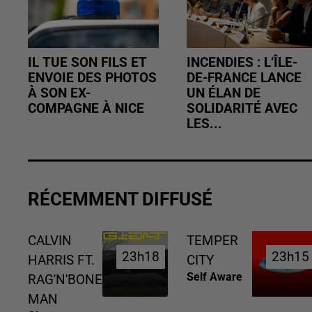
IL TUE SON FILS ET
INCENDIES : L’ÎLE-
ENVOIE DES PHOTOS
DE-FRANCE LANCE
À SON EX-
UN ÉLAN DE
COMPAGNE À NICE
SOLIDARITÉ AVEC
LES...
RÉCEMMENT DIFFUSÉ
CALVIN
TEMPER
23h18
23h18
23h15
23h15
HARRIS FT.
CITY
Self Aware
RAG'N'BONE
MAN