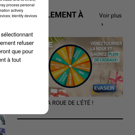
 may process personal
mation actively
ACTUELLEMENT À
Voir plus
vices; Identify devices
GAGNER
e
 sélectionnant
lement refuser
e
eront que pour
de
nt à tout
TOURNEZ LA ROUE DE L'ÉTÉ !