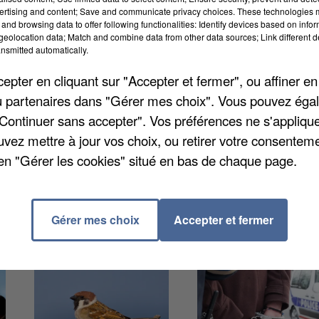
ertising and content; Save and communicate privacy choices. These technologies
and browsing data to offer following functionalities: Identify devices based on infor
eolocation data; Match and combine data from other data sources; Link different de
ribunal de Meaux hier pour avoir proférées des
nsmitted automatically.
produits dans l'école des Pêcheurs à Vaires-sur-Marn
pter en cliquant sur "Accepter et fermer", ou affiner en
vait été provoquée par le placement par les services
/ou partenaires dans "Gérer mes choix". Vous pouvez éga
le. La maman n'avait pas été prévenue et était arrivé
"Continuer sans accepter". Vos préférences ne s'appliqu
 était intervenue et avait interpellé les deux femmes 
uvez mettre à jour vos choix, ou retirer votre consenteme
travaux d'intérêt général, et la seconde d'une peine
en "Gérer les cookies" situé en bas de chaque page.
Gérer mes choix
Accepter et fermer