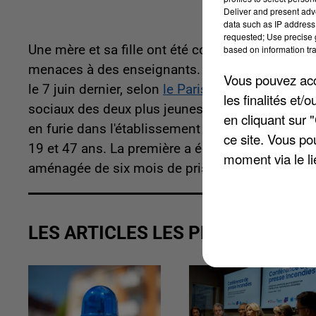
Deliver and present adv
data such as IP address 
requested; Use precise g
Une mère et sa fille ont été condamnées par le t
based on information tra
menaces à des enseignants. Les faits s'étaient 
Vous pouvez acce
le 7 juin dernier, selon
le Parisien
. La réaction a
les finalités et
sociaux des deux plus jeunes enfants de la famil
en cliquant sur 
en furie dans l'établissement scolaire. La police
ce site. Vous po
19 et 47 ans. La première a écopé 200 heures de 
moment via le li
aménagée de six mois de prison avec sursis.
LES ARTICLES LES PLUS VUS