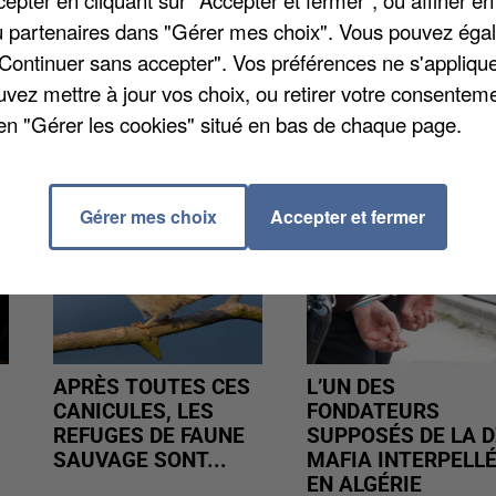
pter en cliquant sur "Accepter et fermer", ou affiner en
ablissements sont menacés, dont celui d'Amiens.
/ou partenaires dans "Gérer mes choix". Vous pouvez éga
rque de meuble entre 600 et 700 millions d'euros.
"Continuer sans accepter". Vos préférences ne s'appliqu
uvez mettre à jour vos choix, ou retirer votre consenteme
en "Gérer les cookies" situé en bas de chaque page.
Gérer mes choix
Accepter et fermer
APRÈS TOUTES CES
L’UN DES
CANICULES, LES
FONDATEURS
REFUGES DE FAUNE
SUPPOSÉS DE LA D
SAUVAGE SONT...
MAFIA INTERPELL
EN ALGÉRIE