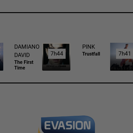
DAMIANO
PINK
7h44
7h44
7h41
7h41
Trustfall
DAVID
The First
Time