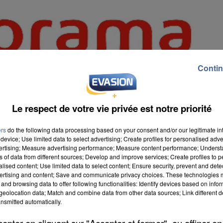
Contin
Le respect de votre vie privée est notre priorité
ers
do the following data processing based on your consent and/or our legitimate int
device; Use limited data to select advertising; Create profiles for personalised adver
vertising; Measure advertising performance; Measure content performance; Unders
ns of data from different sources; Develop and improve services; Create profiles to 
alised content; Use limited data to select content; Ensure security, prevent and detect
ertising and content; Save and communicate privacy choices. These technologies
and browsing data to offer following functionalities: Identify devices based on infor
eolocation data; Match and combine data from other data sources; Link different de
nsmitted automatically.
icardie. Selon BFM Business, un grand plan de
ois dans toute la France. Une quarantaine de magasi