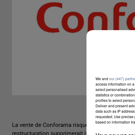
We and
our (447) partn
access information on a 
select personalised ad
statistics or combinatio
profiles to select person
Deliver and present adv
data such as IP address 
requested; Use precise g
based on information tra
La vente de Conforama risque de faire mal en P
restructuration supprimerait jusqu'à 2.500 empl