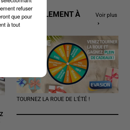
 sélectionnant
lement refuser
ACTUELLEMENT À
Voir plus
eront que pour
GAGNER
nt à tout
TOURNEZ LA ROUE DE L'ÉTÉ !
Z
É