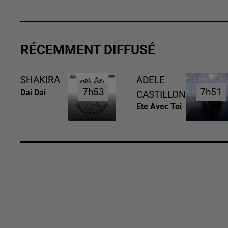
RÉCEMMENT DIFFUSÉ
SHAKIRA
ADELE
7h53
7h53
7h51
7h51
Dai Dai
CASTILLON
Ete Avec Toi