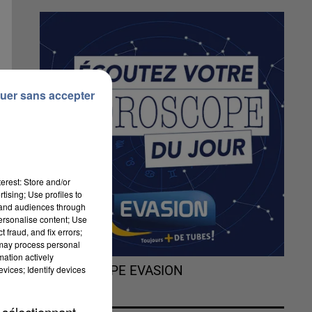
uer sans accepter
erest: Store and/or
tising; Use profiles to
tand audiences through
personalise content; Use
 fraud, and fix errors;
 may process personal
mation actively
vices; Identify devices
L'HOROSCOPE EVASION
ns