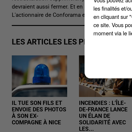
Vous pouvez acce
devraient aussi fermer. Et en Picardie, sept ét
les finalités et
L'actionnaire de Conforama espère vendre la ma
en cliquant sur 
ce site. Vous po
moment via le li
LES ARTICLES LES PLUS VUS
IL TUE SON FILS ET
INCENDIES : L’ÎLE-
ENVOIE DES PHOTOS
DE-FRANCE LANCE
À SON EX-
UN ÉLAN DE
COMPAGNE À NICE
SOLIDARITÉ AVEC
LES...