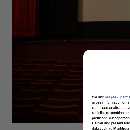
We and
our (447) partn
access information on a 
select personalised ad
statistics or combinatio
profiles to select person
Deliver and present adv
data such as IP address 