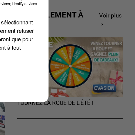
vices; Identify devices
ACTUELLEMENT À
Voir plus
 sélectionnant
GAGNER
lement refuser
eront que pour
nt à tout
TOURNEZ LA ROUE DE L'ÉTÉ !