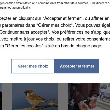
eolocation data; Match and combine data from other data sources; Link different de
nsmitted automatically.
pter en cliquant sur "Accepter et fermer", ou affiner en
ma vaccinal complet recevra une place de cinéma.
/ou partenaires dans "Gérer mes choix". Vous pouvez éga
cq avec votre Pass sanitaire, un justificatif de
"Continuer sans accepter". Vos préférences ne s'appliqu
e de retirer ses places jusqu'au 31 décembre prochain.
uvez mettre à jour vos choix, ou retirer votre consenteme
ouvrira ses portes, lui, le 5 octobre prochain. Plus
en "Gérer les cookies" situé en bas de chaque page.
Gérer mes choix
Accepter et fermer