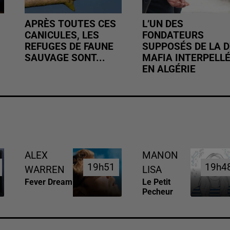
APRÈS TOUTES CES
L’UN DES
CANICULES, LES
FONDATEURS
REFUGES DE FAUNE
SUPPOSÉS DE LA D
SAUVAGE SONT...
MAFIA INTERPELL
EN ALGÉRIE
ALEX
MANON
19h51
19h51
19h4
19h4
WARREN
LISA
Fever Dream
Le Petit
Pecheur