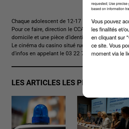
requested; Use precise g
based on information tra
Vous pouvez acce
Chaque adolescent de 12-17 présentant un sché
les finalités et
Pour ce faire, direction le CCAS place Émile Letur
en cliquant sur 
domicile et une pièce d'identité. Il sera possibl
ce site. Vous po
Le cinéma du casino situé rue Jeanne-D'Harcourt r
moment via le li
d'infos en appelant le 03 22 74 38 51.
LES ARTICLES LES PLUS VUS