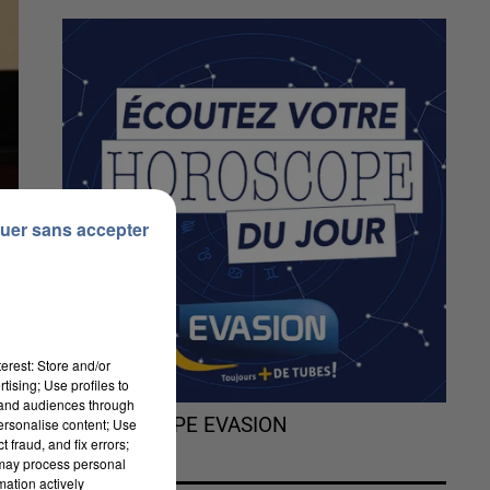
uer sans accepter
erest: Store and/or
tising; Use profiles to
tand audiences through
L'HOROSCOPE EVASION
personalise content; Use
 fraud, and fix errors;
 may process personal
mation actively