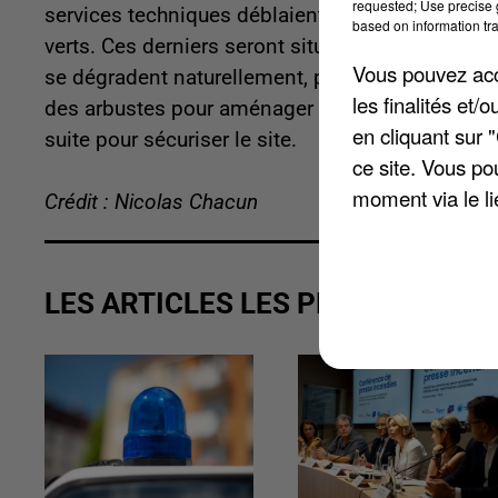
requested; Use precise g
services techniques déblaient et nettoyent la s
based on information tra
verts. Ces derniers seront situés au fond et ser
Vous pouvez acce
se dégradent naturellement, précise la mairie. Ce
les finalités et
des arbustes pour aménager la parcelle en espace
en cliquant sur 
suite pour sécuriser le site.
ce site. Vous po
moment via le li
Crédit : Nicolas Chacun
LES ARTICLES LES PLUS VUS