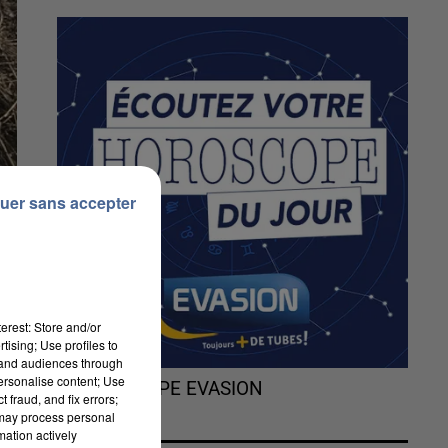
uer sans accepter
erest: Store and/or
tising; Use profiles to
tand audiences through
personalise content; Use
L'HOROSCOPE EVASION
 fraud, and fix errors;
 may process personal
s
mation actively