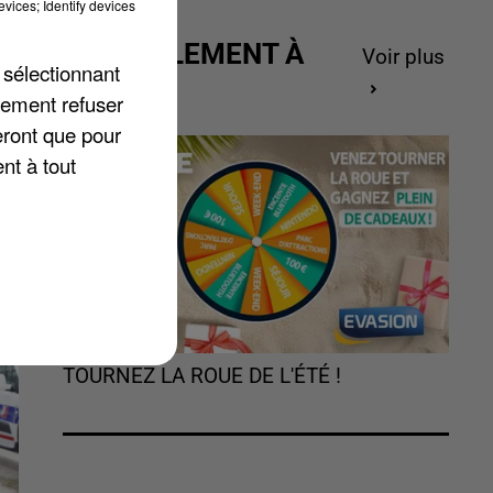
vices; Identify devices
s
ACTUELLEMENT À
Voir plus
 sélectionnant
GAGNER
lement refuser
eront que pour
nt à tout
TOURNEZ LA ROUE DE L'ÉTÉ !