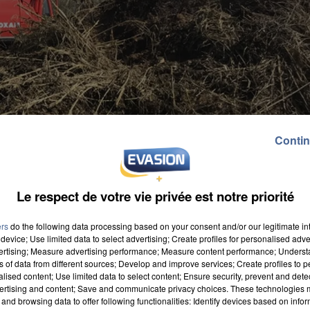
Contin
Le respect de votre vie privée est notre priorité
ers
do the following data processing based on your consent and/or our legitimate int
device; Use limited data to select advertising; Create profiles for personalised adver
vertising; Measure advertising performance; Measure content performance; Unders
ns of data from different sources; Develop and improve services; Create profiles to 
alised content; Use limited data to select content; Ensure security, prevent and detect
ertising and content; Save and communicate privacy choices. These technologies
re le stade de l'espace Alphonse Daudet. Depuis hier, le
and browsing data to offer following functionalities: Identify devices based on infor