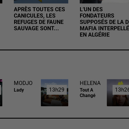
APRÈS TOUTES CES
L’UN DES
CANICULES, LES
FONDATEURS
REFUGES DE FAUNE
SUPPOSÉS DE LA D
SAUVAGE SONT...
MAFIA INTERPELL
EN ALGÉRIE
MODJO
HELENA
13h29
13h29
13h2
13h2
Lady
Tout A
Changé