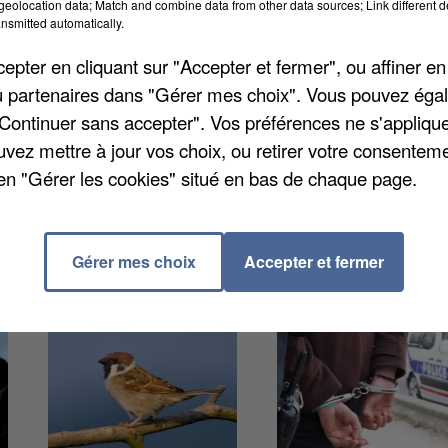
eolocation data; Match and combine data from other data sources; Link different de
urface recouverte d'importantes quantités de déchets
nsmitted automatically.
viront de refuge aux animaux sauvages jusqu'à ce qu'il
pter en cliquant sur "Accepter et fermer", ou affiner en
tte dernière voudrait planter à la place des arbres et
/ou partenaires dans "Gérer mes choix". Vous pouvez éga
 naturel. Une barrière forestière sera posée par la
"Continuer sans accepter". Vos préférences ne s'appliqu
uvez mettre à jour vos choix, ou retirer votre consenteme
en "Gérer les cookies" situé en bas de chaque page.
Gérer mes choix
Accepter et fermer