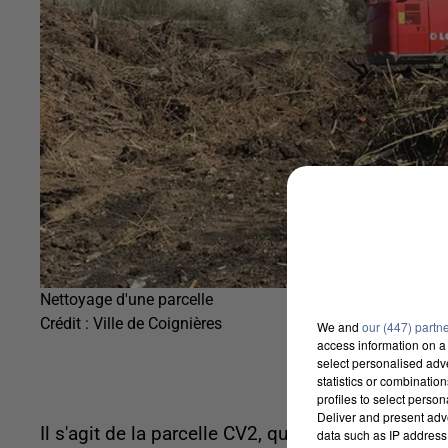
Nettoyage d'une parcelle
Crédit :
Ville de Coignières
We and
our (447) partn
access information on a 
select personalised ad
statistics or combinatio
profiles to select person
Deliver and present adv
Il s'agit de la parcelle CV2, qui se trouve derriè
data such as IP address 