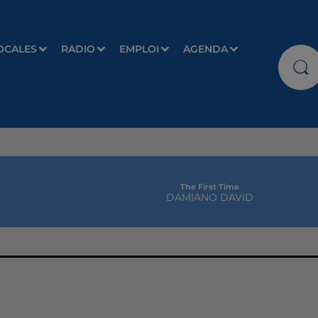
OCALES
RADIO
EMPLOI
AGENDA
The First Time
DAMIANO DAVID