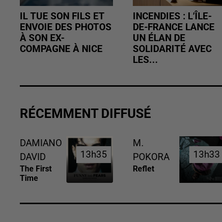
IL TUE SON FILS ET
INCENDIES : L’ÎLE-
ENVOIE DES PHOTOS
DE-FRANCE LANCE
À SON EX-
UN ÉLAN DE
COMPAGNE À NICE
SOLIDARITÉ AVEC
LES...
RÉCEMMENT DIFFUSÉ
DAMIANO
M.
13h35
13h35
13h33
13h33
DAVID
POKORA
The First
Reflet
Time