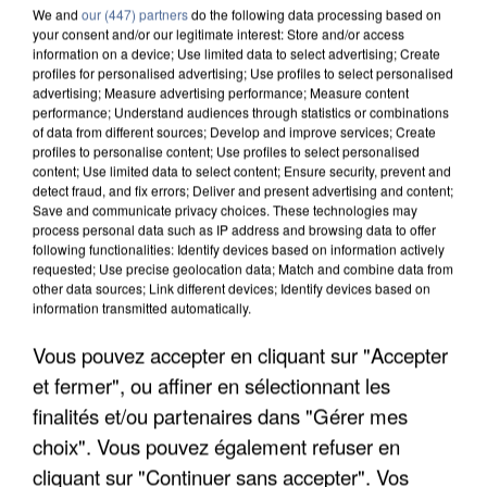
We and
our (447) partners
do the following data processing based on
your consent and/or our legitimate interest: Store and/or access
information on a device; Use limited data to select advertising; Create
profiles for personalised advertising; Use profiles to select personalised
advertising; Measure advertising performance; Measure content
performance; Understand audiences through statistics or combinations
of data from different sources; Develop and improve services; Create
profiles to personalise content; Use profiles to select personalised
content; Use limited data to select content; Ensure security, prevent and
detect fraud, and fix errors; Deliver and present advertising and content;
Save and communicate privacy choices. These technologies may
process personal data such as IP address and browsing data to offer
following functionalities: Identify devices based on information actively
requested; Use precise geolocation data; Match and combine data from
other data sources; Link different devices; Identify devices based on
information transmitted automatically.
UN SECOND CADRE DE LA DZ MAFIA
Vous pouvez accepter en cliquant sur "Accepter
INTERPELLÉ EN ALGÉRIE
et fermer", ou affiner en sélectionnant les
finalités et/ou partenaires dans "Gérer mes
choix". Vous pouvez également refuser en
cliquant sur "Continuer sans accepter". Vos