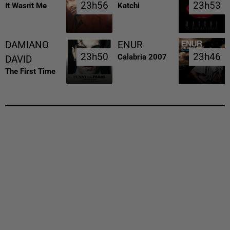
23h56
23h56
23h53
23h53
It Wasn't Me
Katchi
DAMIANO
ENUR
23h50
23h50
23h46
23h46
Calabria 2007
DAVID
The First Time