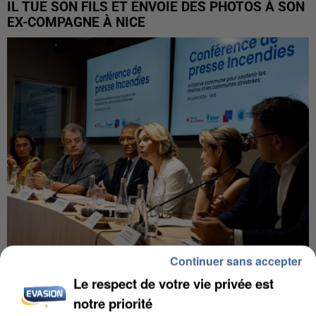
IL TUE SON FILS ET ENVOIE DES PHOTOS À SON
EX-COMPAGNE À NICE
Continuer sans accepter
INCENDIES : L’ÎLE-DE-FRANCE LANCE UN ÉLAN
Le respect de votre vie privée est
DE SOLIDARITÉ AVEC LES...
notre priorité