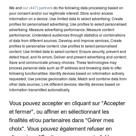
We and
our (447) partners
do the following data processing based on
your consent and/or our legitimate interest: Store and/or access
information on a device; Use limited data to select advertising; Create
profiles for personalised advertising; Use profiles to select personalised
advertising; Measure advertising performance; Measure content
performance; Understand audiences through statistics or combinations
of data from different sources; Develop and improve services; Create
profiles to personalise content; Use profiles to select personalised
content; Use limited data to select content; Ensure security, prevent and
detect fraud, and fix errors; Deliver and present advertising and content;
Save and communicate privacy choices. These technologies may
process personal data such as IP address and browsing data to offer
following functionalities: Identify devices based on information actively
requested; Use precise geolocation data; Match and combine data from
other data sources; Link different devices; Identify devices based on
information transmitted automatically.
APRÈS TOUTES CES CANICULES, LES REFUGES
Vous pouvez accepter en cliquant sur "Accepter
DE FAUNE SAUVAGE SONT...
et fermer", ou affiner en sélectionnant les
finalités et/ou partenaires dans "Gérer mes
choix". Vous pouvez également refuser en