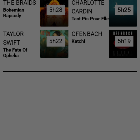
THE BRAIDS
CHARLOTTE
5h28
5h28
5h25
5h25
Bohemian
CARDIN
Rapsody
Tant Pis Pour Elle
TAYLOR
OFENBACH
5h22
5h22
5h19
5h19
Katchi
SWIFT
The Fate Of
Ophelia