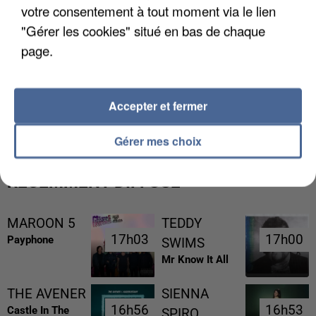
votre consentement à tout moment via le lien
"Gérer les cookies" situé en bas de chaque
page.
UNE TOURISTE DE L’OISE EMPORTÉE PAR UNE
Accepter et fermer
COULÉE DE BOUE EN HAUTE-SAVOIE
Gérer mes choix
RÉCEMMENT DIFFUSÉ
MAROON 5
TEDDY
17h03
17h03
17h00
17h00
Payphone
SWIMS
Mr Know It All
THE AVENER
SIENNA
16h56
16h56
16h53
16h53
Castle In The
SPIRO