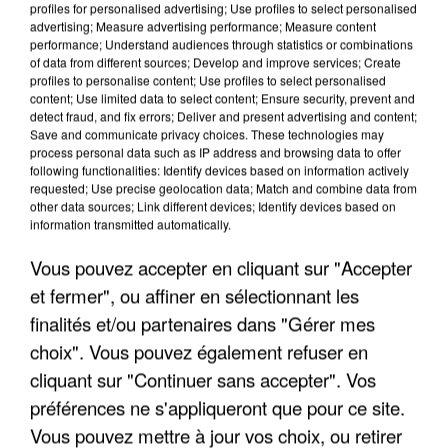
profiles for personalised advertising; Use profiles to select personalised
advertising; Measure advertising performance; Measure content
performance; Understand audiences through statistics or combinations
of data from different sources; Develop and improve services; Create
profiles to personalise content; Use profiles to select personalised
content; Use limited data to select content; Ensure security, prevent and
detect fraud, and fix errors; Deliver and present advertising and content;
Save and communicate privacy choices. These technologies may
process personal data such as IP address and browsing data to offer
following functionalities: Identify devices based on information actively
requested; Use precise geolocation data; Match and combine data from
UN SECOND CADRE DE LA DZ MAFIA
other data sources; Link different devices; Identify devices based on
INTERPELLÉ EN ALGÉRIE
information transmitted automatically.
Vous pouvez accepter en cliquant sur "Accepter
et fermer", ou affiner en sélectionnant les
finalités et/ou partenaires dans "Gérer mes
choix". Vous pouvez également refuser en
cliquant sur "Continuer sans accepter". Vos
préférences ne s'appliqueront que pour ce site.
Vous pouvez mettre à jour vos choix, ou retirer